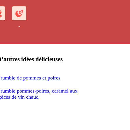
-
’autres idées délicieuses
rumble de pommes et poires
rumble pommes-poires, caramel aux
pices de vin chaud