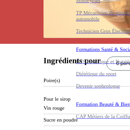
Motocycles
TP Mécanicien de maint
automobile
Technicien Gros Électro
Formations
Santé & Soci
Ingrédients pour
BTS Diététique et Nutrit
6 pers
Diététique du sport
Poire(s)
Devenir sophrologue
Pour le sirop
Formation
Beauté & Bien
Vin rouge
CAP Métiers de la Coiffu
Sucre en poudre