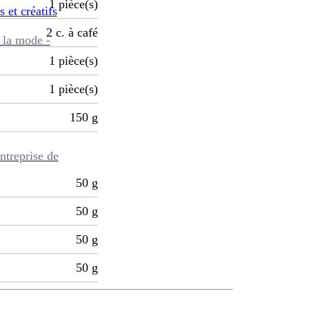
1
pièce(s)
s et créatifs
2
c. à café
 la mode -
1
pièce(s)
1
pièce(s)
150
g
ntreprise de
50
g
50
g
50
g
50
g