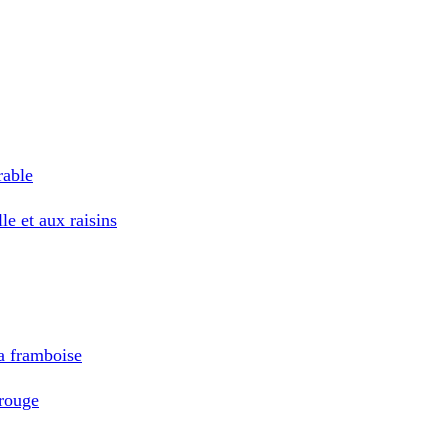
rable
e et aux raisins
a framboise
rouge