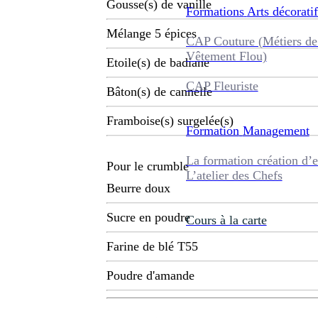
Gousse(s) de vanille
Formations
Arts décoratif
Mélange 5 épices
CAP Couture (Métiers de
Vêtement Flou)
Etoile(s) de badiane
CAP Fleuriste
Bâton(s) de cannelle
Framboise(s) surgelée(s)
Formation
Management
La formation création d’e
Pour le crumble
L’atelier des Chefs
Beurre doux
Sucre en poudre
Cours à la carte
Farine de blé T55
Poudre d'amande