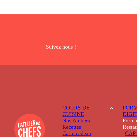
Suivez nous !
COURS DE
FORM
CUISINE
DIGI
Nos Ateliers
Forma
Recettes
Restau
Carte cadeau
CAP 