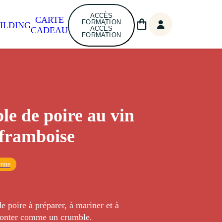
ACCÈS
CARTE
FORMATION
ILDING
ACCÈS
CADEAU
FORMATION
e de poire au vin
a framboise
enne
e poire à préparer, à mariner et à
monter comme un crumble.