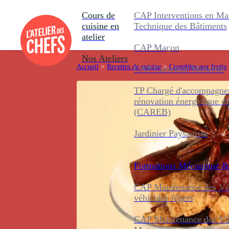
Cours de
CAP Interventions en Ma
cuisine en
Technique des Bâtiments
atelier
CAP Maçon
Nos Ateliers
Accueil
>
Recettes de cuisine
>
Crumbles aux fruits
CAP Carreleur Mosaïste
TP Chargé d'accompagnem
rénovation énergétique d
(CAREB)
Jardinier Paysagiste
Formations
Mécanique &
CAP Maintenance des Véh
véhicules légers
CAP Maintenance des Véh