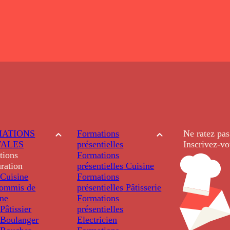
ATIONS
Formations
Ne ratez pas
TALES
présentielles
Inscrivez-vo
tions
Formations
ration
présentielles
Cuisine
Cuisine
Formations
ommis de
présentielles
Pâtisserie
ine
Formations
âtissier
présentielles
Boulanger
Electricien