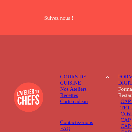
Suivez nous !
COURS DE
FORM
CUISINE
DIGI
Nos Ateliers
Forma
Recettes
Restau
Carte cadeau
CAP 
TP C
Cuis
CAP P
Contactez-nous
CAP 
FAQ