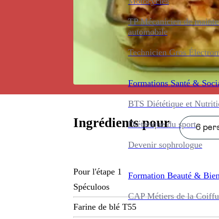
Motocycles
TP Mécanicien de maint
automobile
Technicien Gros Électro
Formations
Santé & Soci
BTS Diététique et Nutrit
Ingrédients pour
Diététique du sport
6 pers
Devenir sophrologue
Pour l'étape 1
Formation
Beauté & Bien
Spéculoos
CAP Métiers de la Coiffu
Farine de blé T55