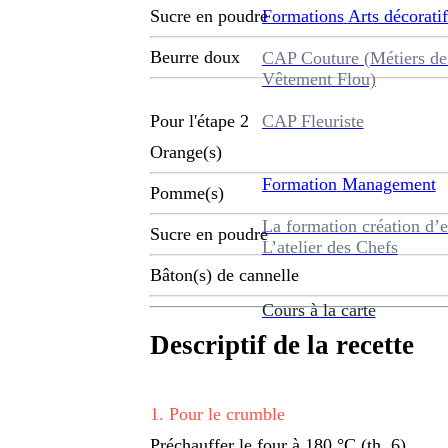
Formations
Arts décoratif
Sucre en poudre
Beurre doux
CAP Couture (Métiers de
Vêtement Flou)
CAP Fleuriste
Pour l'étape 2
Orange(s)
Formation
Management
Pomme(s)
La formation création d’e
Sucre en poudre
L’atelier des Chefs
Bâton(s) de cannelle
Cours à la carte
Descriptif de la recette
1
.
Pour le crumble
Préchauffer le four à 180 °C (th. 6).