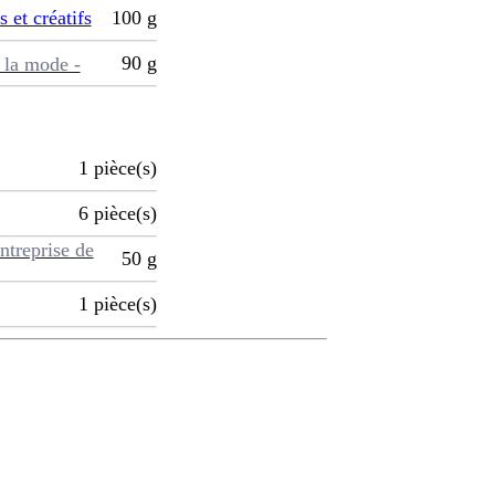
s et créatifs
100
g
90
g
 la mode -
1
pièce(s)
6
pièce(s)
ntreprise de
50
g
1
pièce(s)