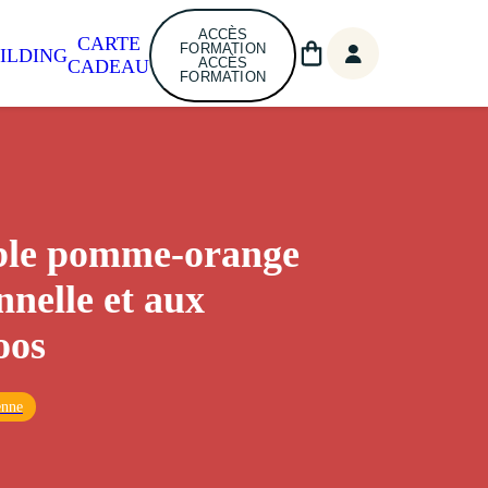
ACCÈS
CARTE
FORMATION
ILDING
ACCÈS
CADEAU
FORMATION
le pomme-orange
nnelle et aux
oos
enne