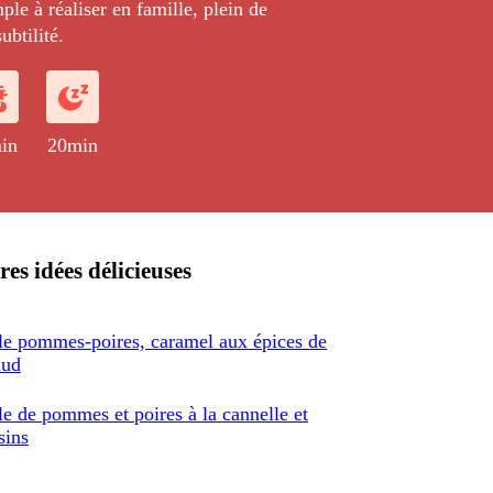
ple à réaliser en famille, plein de
ubtilité.
in
20min
res idées délicieuses
e pommes-poires, caramel aux épices de
aud
e de pommes et poires à la cannelle et
sins