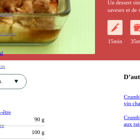
Un dessert sim
saveurs et de s
enance
ménager
15min
35m
al
ion
D’aut
.
Crumbl
vin ch
-être
Crumbl
90
g
aux rai
re
100
g