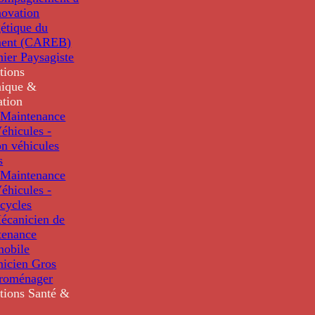
novation
étique du
ment (CAREB)
nier Paysagiste
tions
ique &
ation
Maintenance
éhicules -
n véhicules
s
Maintenance
éhicules -
cycles
écanicien de
tenance
mobile
nicien Gros
troménager
tions
Santé &