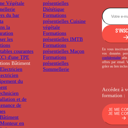
ine Végétale
présentielles
ellerie
Diététique
rs du bar
Formations
ta
présentielles
Cuisine
ns la
végétale
S'INS
uration
Formations
ser les
présentielles
IMTB
tions
Formations
En vous inscrivant
tables courantes
présentielles
Maçon
vos données per
C) d'une TPE
Formations
confidentialité
afin 
offres par email.
tions
Bâtiment
présentielles
grâce au lien inclu
Electricien
Sommellerie
ectricien
uipement du
ment
Accédez à v
echnicien
formation :
tallation et de
tenance de
JE ME CO
nes
JE ME CO
Bâtiment
Monteur en