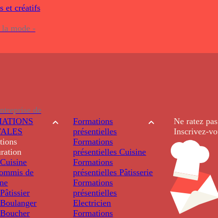
s et créatifs
 la mode -
ntreprise de
ATIONS
Formations
Ne ratez pas
TALES
présentielles
Inscrivez-vo
tions
Formations
ration
présentielles
Cuisine
Cuisine
Formations
ommis de
présentielles
Pâtisserie
ine
Formations
âtissier
présentielles
Boulanger
Electricien
Boucher
Formations