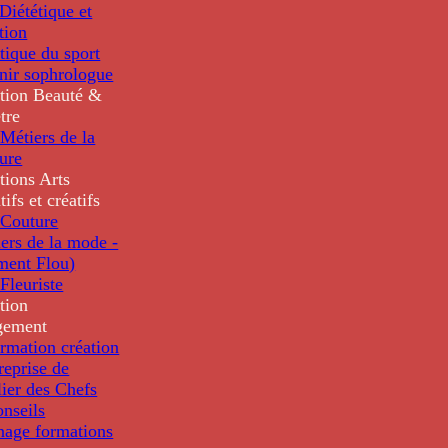
iététique et
tion
tique du sport
nir sophrologue
tion
Beauté &
tre
Métiers de la
ure
tions
Arts
tifs et créatifs
Couture
ers de la mode -
ment Flou)
Fleuriste
tion
gement
rmation création
reprise de
lier des Chefs
nseils
nage formations