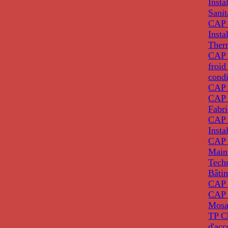
Insta
Sanit
CAP 
Insta
Ther
CAP I
froid
condi
CAP 
CAP 
Fabri
CAP 
Insta
CAP 
Main
Tech
Bâti
CAP
CAP 
Mosa
TP C
d'ac