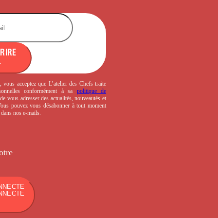
CRIRE
, vous acceptez que L’atelier des Chefs traite
sonnelles conformément à sa
politique de
de vous adresser des actualités, nouveautés et
 Vous pouvez vous désabonner à tout moment
s dans nos e-mails.
otre
NNECTE
NNECTE