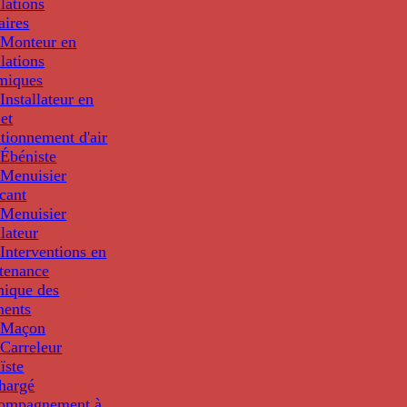
llations
aires
Monteur en
llations
miques
nstallateur en
 et
tionnement d'air
Ébéniste
Menuisier
cant
Menuisier
llateur
Interventions en
tenance
nique des
ments
 Maçon
Carreleur
ïste
hargé
compagnement à