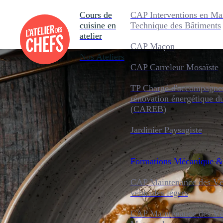
Cours de
CAP Interventions en Ma
cuisine en
Technique des Bâtiments
atelier
CAP Maçon
Nos Ateliers
CAP Carreleur Mosaïste
TP Chargé d'accompagnem
rénovation énergétique d
(CAREB)
Jardinier Paysagiste
Formations
Mécanique &
CAP Maintenance des Véh
véhicules légers
CAP Maintenance des Véh