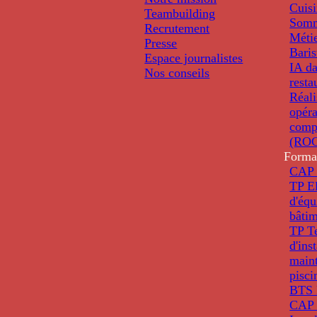
Cuis
Teambuilding
Somm
Recrutement
Métie
Presse
Baris
Espace journalistes
IA da
Nos conseils
resta
Réali
opéra
comp
(ROC
Forma
CAP 
TP El
d'éq
bâti
TP T
d'ins
main
pisci
BTS 
CAP 