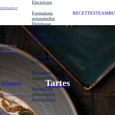
Electricien
intenance
Formations
RECETTES
TEAMBU
présentielles
Diététique
Formations
présentielles
Cuisine
ent à la
végétale
u bâtiment
Formations
présentielles
IMTB
Formations
présentielles
Maçon
Tartes
 Réparation
Formations
icules - Option
présentielles
Sommellerie
icules -