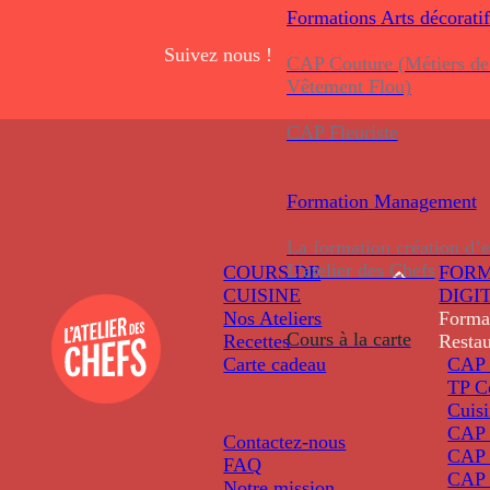
Formations
Arts décoratif
Suivez nous !
CAP Couture (Métiers de
Vêtement Flou)
CAP Fleuriste
Formation
Management
La formation création d’e
L’atelier des Chefs
COURS DE
FORM
CUISINE
DIGI
Nos Ateliers
Forma
Cours à la carte
Recettes
Restau
Carte cadeau
CAP 
TP C
Cuis
CAP P
Contactez-nous
CAP 
FAQ
CAP 
Notre mission