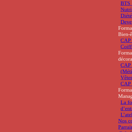
BTS D
Nutri
Diété
Deve
Forma
Bien-ê
CAP 
Coiff
Forma
décora
CAP 
(Méti
Vête
CAP 
Forma
Mana
La fo
d’ent
L’ate
Nos co
Parrai