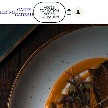
ACCÈS
CARTE
FORMATION
ILDING
ACCÈS
CADEAU
FORMATION