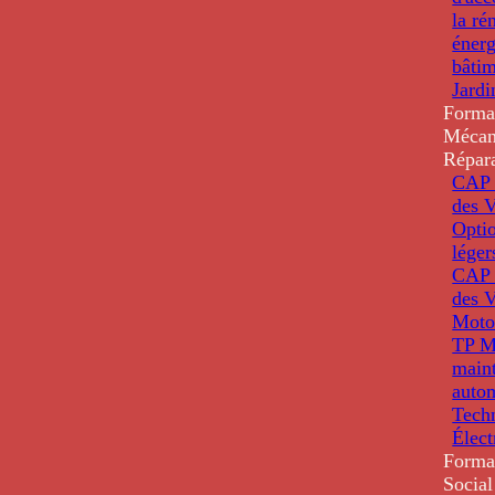
la ré
énerg
bâti
Jardi
Forma
Mécan
Répar
CAP 
des V
Optio
léger
CAP 
des V
Moto
TP M
main
auto
Tech
Élec
Forma
Social