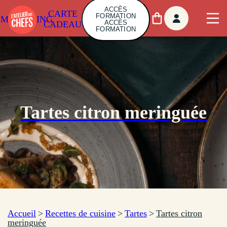
ACCÈS
CARTE
FORMATION
AMBUILDING
ACCÈS
CADEAU
FORMATION
Tartes citron meringuée
Accueil
>
Recettes de cuisine
>
Tartes
>
Tartes citron
meringuée