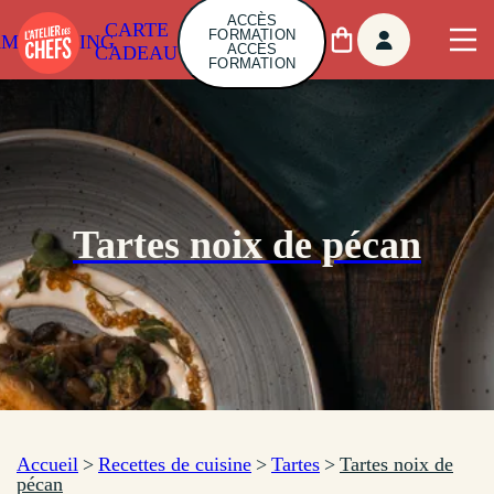
ACCÈS
CARTE
FORMATION
AMBUILDING
ACCÈS
CADEAU
FORMATION
Tartes noix de pécan
Accueil
>
Recettes de cuisine
>
Tartes
>
Tartes noix de
pécan