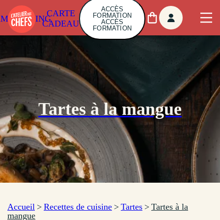
ACCÈS
CARTE
FORMATION
AMBUILDING
ACCÈS
CADEAU
FORMATION
Tartes à la mangue
Accueil
>
Recettes de cuisine
>
Tartes
>
Tartes à la
mangue