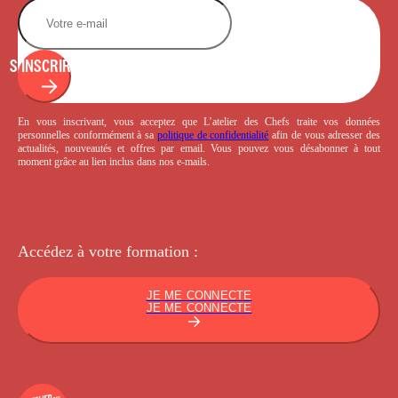
S'INSCRIRE
En vous inscrivant, vous acceptez que L’atelier des Chefs traite vos données
personnelles conformément à sa
politique de confidentialité
afin de vous adresser des
actualités, nouveautés et offres par email. Vous pouvez vous désabonner à tout
moment grâce au lien inclus dans nos e-mails.
Accédez à votre
formation :
JE ME CONNECTE
JE ME CONNECTE