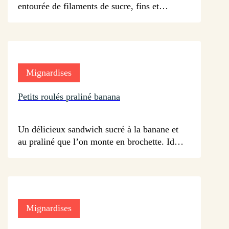
entourée de filaments de sucre, fins et
évanescents comme de la barbe à Papa.
Mignardises
Petits roulés praliné banana
sur 46 avis
Un délicieux sandwich sucré à la banane et
au praliné que l’on monte en brochette. Idéal
pour faire le plein d’énergie
Mignardises