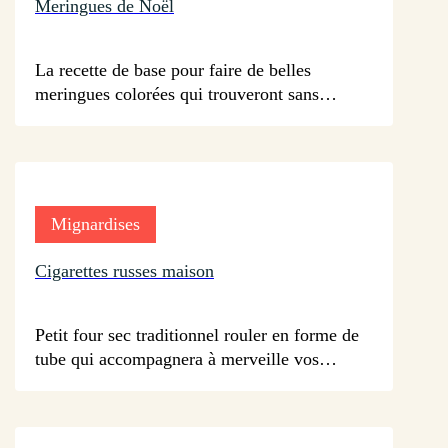
Meringues de Noël
sur 42 avis
La recette de base pour faire de belles
meringues colorées qui trouveront sans
difficulté une place sur vos buffets et autres
tables de Noël.
Mignardises
Cigarettes russes maison
sur 39 avis
Petit four sec traditionnel rouler en forme de
tube qui accompagnera à merveille vos
desserts tel que vos glaces, mousses au
chocolat, etc...