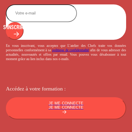
S'INSCRIRE
En vous inscrivant, vous acceptez que L’atelier des Chefs traite vos données
personnelles conformément à sa
politique de confidentialité
afin de vous adresser des
actualités, nouveautés et offres par email. Vous pouvez vous désabonner à tout
moment grâce au lien inclus dans nos e-mails.
Accédez à votre
formation :
JE ME CONNECTE
JE ME CONNECTE