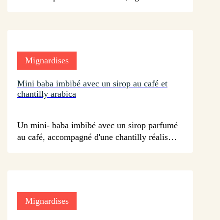
de dès de pommes. Le tout doré à la poêle et
accompagné d'une sauce caramel réalisée
avec du lait de coco.
Mignardises
Mini baba imbibé avec un sirop au café et
chantilly arabica
sur 27 avis
Un mini- baba imbibé avec un sirop parfumé
au café, accompagné d'une chantilly réalisée
au siphon parfumée au café.
Mignardises