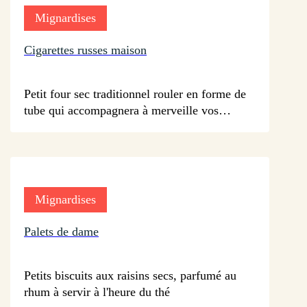
Mignardises
Cigarettes russes maison
sur 24 avis
Petit four sec traditionnel rouler en forme de
tube qui accompagnera à merveille vos
desserts tel que vos glaces, mousses au
chocolat, etc...
Mignardises
Palets de dame
sur 35 avis
Petits biscuits aux raisins secs, parfumé au
rhum à servir à l'heure du thé