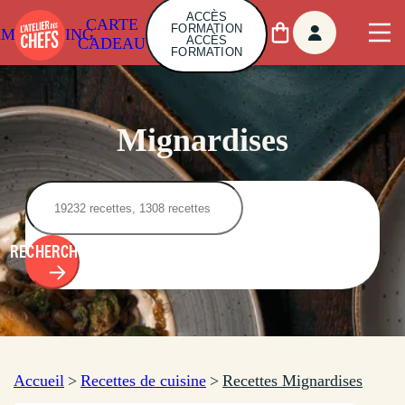
ACCÈS
CARTE
FORMATION
AMBUILDING
ACCÈS
CADEAU
FORMATION
Mignardises
RECHERCHER
Accueil
>
Recettes de cuisine
>
Recettes Mignardises