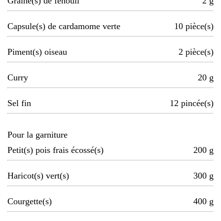
Graine(s) de fenouil
2
g
Capsule(s) de cardamome verte
10
pièce(s)
Piment(s) oiseau
2
pièce(s)
Curry
20
g
Sel fin
12
pincée(s)
Pour la garniture
Petit(s) pois frais écossé(s)
200
g
Haricot(s) vert(s)
300
g
Courgette(s)
400
g