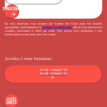
S'INSCRIRE
En vous inscrivant, vous acceptez que L’atelier des Chefs traite vos données
personnelles conformément à sa
politique de confidentialité
afin de vous adresser des
actualités, nouveautés et offres par email. Vous pouvez vous désabonner à tout
moment grâce au lien inclus dans nos e-mails.
Accédez à votre
formation :
JE ME CONNECTE
JE ME CONNECTE