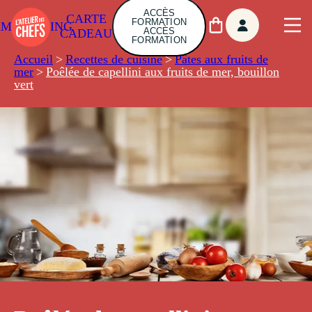
ACCÈS
CARTE
FORMATION
AMBUILDING
ACCÈS
CADEAU
FORMATION
Accueil
>
Recettes de cuisine
>
Pâtes aux fruits de
mer
>
Poêlée de capellini aux fruits de mer, bouillon
vert