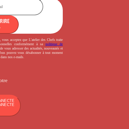
CRIRE
, vous acceptez que L’atelier des Chefs traite
sonnelles conformément à sa
politique de
de vous adresser des actualités, nouveautés et
 Vous pouvez vous désabonner à tout moment
s dans nos e-mails.
otre
NNECTE
NNECTE