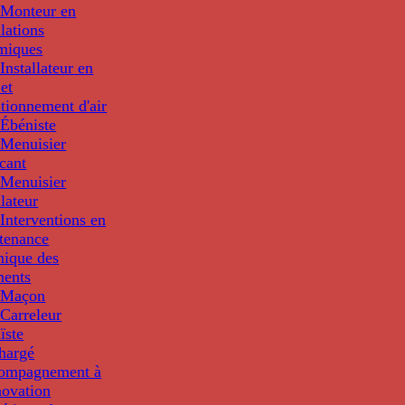
Monteur en
llations
miques
nstallateur en
 et
tionnement d'air
Ébéniste
Menuisier
cant
Menuisier
llateur
Interventions en
tenance
nique des
ments
 Maçon
Carreleur
ïste
hargé
compagnement à
novation