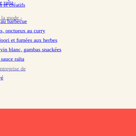
e raîta
s et créatifs
 la mode -
a au barbecue
s, onctueux au curry
doori et fumées aux herbes
et vin blanc, gambas snackées
u four, sauce raïta
ntreprise de
vé