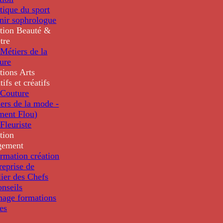
tique du sport
nir sophrologue
tion
Beauté &
tre
Métiers de la
ure
tions
Arts
tifs et créatifs
Couture
ers de la mode -
ment Flou)
Fleuriste
tion
gement
rmation création
reprise de
lier des Chefs
nseils
nage formations
les