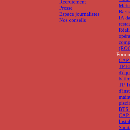
Recrutement
Métie
Presse
Baris
Espace journalistes
IA da
Nos conseils
resta
Réali
opéra
comp
(ROC
Forma
CAP 
TP El
d'éq
bâti
TP T
d'ins
main
pisci
BTS 
CAP 
Insta
Sanit