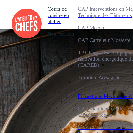
Cours de
CAP Interventions en Ma
cuisine en
Technique des Bâtiments
atelier
CAP Maçon
Nos Ateliers
CAP Carreleur Mosaïste
TP Chargé d'accompagnem
rénovation énergétique d
(CAREB)
Jardinier Paysagiste
Formations
Mécanique &
CAP Maintenance des Véh
véhicules légers
CAP Maintenance des Véh