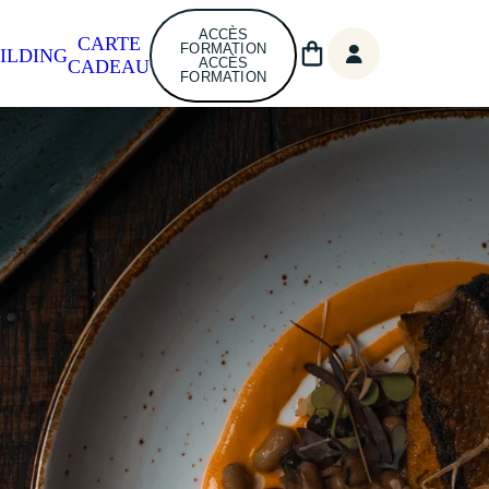
ACCÈS
CARTE
FORMATION
ILDING
ACCÈS
CADEAU
FORMATION