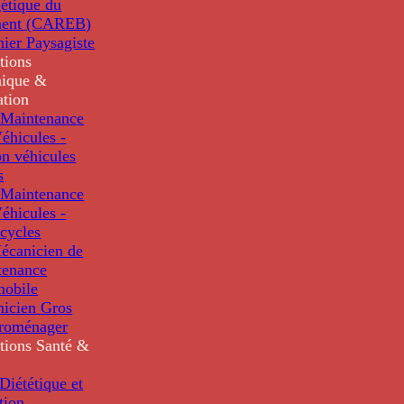
étique du
ment (CAREB)
nier Paysagiste
tions
ique &
ation
Maintenance
éhicules -
n véhicules
s
Maintenance
éhicules -
cycles
écanicien de
tenance
mobile
nicien Gros
troménager
tions
Santé &
iététique et
tion