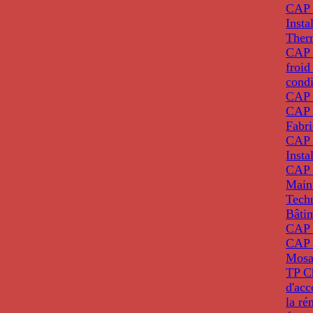
CAP 
Insta
Ther
CAP I
froid
condi
CAP 
CAP 
Fabri
CAP 
Insta
CAP 
Main
Tech
Bâti
CAP
CAP 
Mosa
TP C
d'ac
la ré