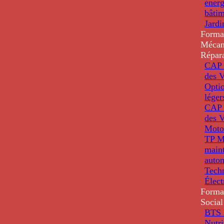
énerg
bâti
Jardi
Forma
Mécan
Répar
CAP 
des V
Optio
léger
CAP 
des V
Moto
TP M
main
auto
Tech
Élec
Forma
Social
BTS D
Nutri