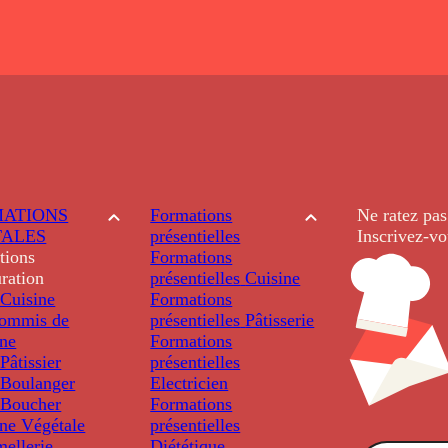
ATIONS
Formations
Ne ratez pas
TALES
présentielles
Inscrivez-vo
tions
Formations
ration
présentielles
Cuisine
Cuisine
Formations
ommis de
présentielles
Pâtisserie
ine
Formations
âtissier
présentielles
Boulanger
Electricien
Boucher
Formations
ine Végétale
présentielles
ellerie
Diététique