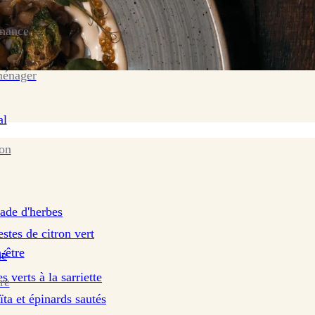
enance
ménager
al
ion
lade d'herbes
stes de citron vert
-être
mé
 verts à la sarriette
re
ta et épinards sautés