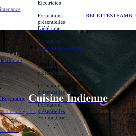
Electricien
intenance
Formations
RECETTES
TEAMBU
présentielles
Diététique
Formations
présentielles
Cuisine
ent à la
végétale
u bâtiment
Formations
présentielles
IMTB
Formations
présentielles
Maçon
Cuisine Indienne
 Réparation
Formations
icules - Option
présentielles
Sommellerie
icules -