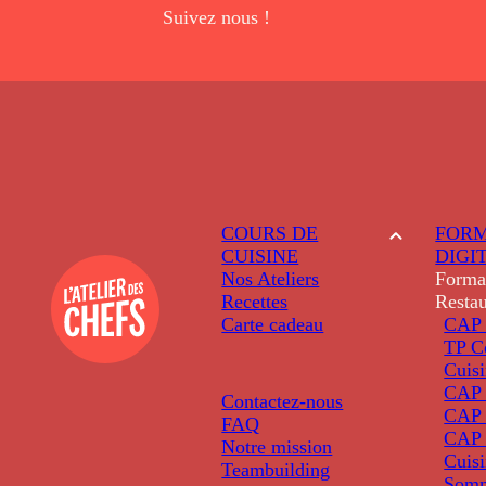
Suivez nous !
COURS DE
FORM
CUISINE
DIGI
Nos Ateliers
Forma
Recettes
Restau
Carte cadeau
CAP 
TP C
Cuis
CAP P
Contactez-nous
CAP 
FAQ
CAP 
Notre mission
Cuis
Teambuilding
Somm