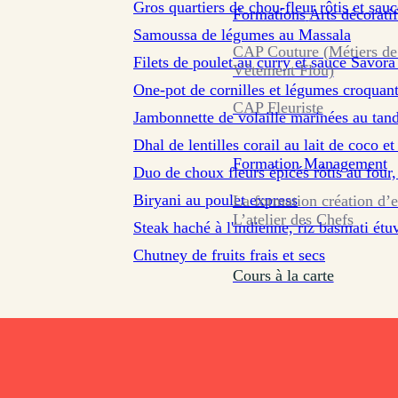
Gros quartiers de chou-fleur rôtis et sauc
Formations
Arts décoratif
Samoussa de légumes au Massala
sur 32 avis
CAP Couture (Métiers de
Filets de poulet au curry et sauce Savor
Vêtement Flou)
One-pot de cornilles et légumes croquant
CAP Fleuriste
Jambonnette de volaille marinées au tan
sur 28 avis
Dhal de lentilles corail au lait de coco 
sur 33 avis
Formation
Management
Duo de choux fleurs épicés rôtis a
sur 21 avis
Biryani au poulet express
La formation création d’e
sur 29 avis
L’atelier des Chefs
Steak haché à l'indienne, riz basmati étu
Chutney de fruits frais et secs
Cours à la carte