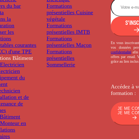
rs du bar
Formations
ta
présentielles
Cuisine
ns la
végétale
S'INS
uration
Formations
ser les
présentielles
IMTB
tions
Formations
En vous inscrivant
tables courantes
présentielles
Maçon
vos données per
C) d'une TPE
Formations
confidentialité
afin 
offres par email.
tions
Bâtiment
présentielles
grâce au lien inclu
Electricien
Sommellerie
ectricien
uipement du
ment
Accédez à v
echnicien
formation :
tallation et de
tenance de
JE ME CO
nes
JE ME CO
Bâtiment
Monteur en
llations
aires