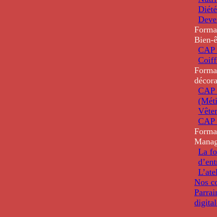
Diété
Deve
Forma
Bien-ê
CAP 
Coiff
Forma
décora
CAP 
(Méti
Vête
CAP 
Forma
Mana
La fo
d’ent
L’ate
Nos co
Parrai
digita