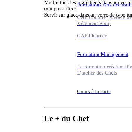
Mettre tous les ingrédients dans un verr
Formations
Arts décoratif
tout puis filtrer.
Servir sur glace dans un verre de type tu
CAP Couture (Métiers de
Vêtement Flou)
CAP Fleuriste
Formation
Management
La formation création d’e
L’atelier des Chefs
Cours à la carte
Le + du Chef