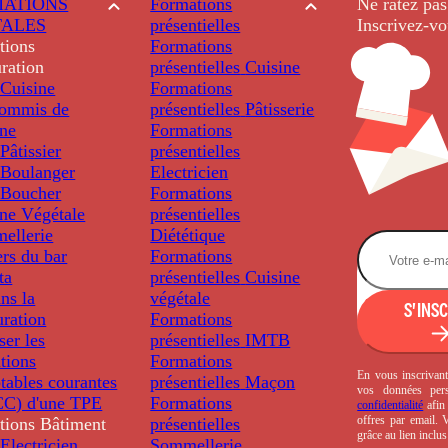
ATIONS
Formations
Ne ratez pas
TALES
présentielles
Inscrivez-vo
tions
Formations
ration
présentielles
Cuisine
Cuisine
Formations
ommis de
présentielles
Pâtisserie
ine
Formations
âtissier
présentielles
Boulanger
Electricien
Boucher
Formations
ine Végétale
présentielles
ellerie
Diététique
rs du bar
Formations
ta
présentielles
Cuisine
ns la
végétale
S'INS
uration
Formations
ser les
présentielles
IMTB
tions
Formations
En vous inscrivant
tables courantes
présentielles
Maçon
vos données per
C) d'une TPE
Formations
confidentialité
afin 
offres par email.
tions
Bâtiment
présentielles
grâce au lien inclu
Electricien
Sommellerie