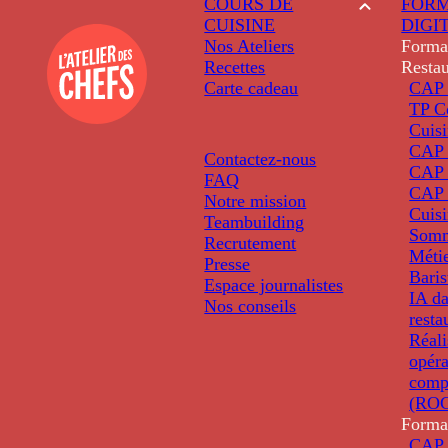
COURS DE
FORM
CUISINE
DIGI
Nos Ateliers
Forma
Recettes
Restau
Carte cadeau
CAP 
TP C
Cuis
CAP P
Contactez-nous
CAP 
FAQ
CAP 
Notre mission
Cuis
Teambuilding
Somm
Recrutement
Métie
Presse
Baris
Espace journalistes
IA da
Nos conseils
resta
Réali
opéra
comp
(ROC
Forma
CAP 