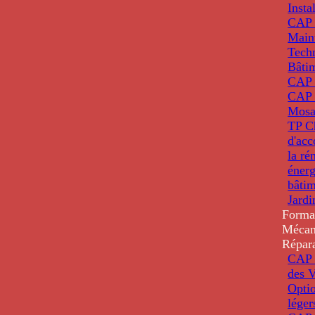
Insta
CAP 
Main
Tech
Bâti
CAP
CAP 
Mosa
TP C
d'ac
la ré
énerg
bâti
Jardi
Forma
Mécan
Répar
CAP 
des V
Optio
léger