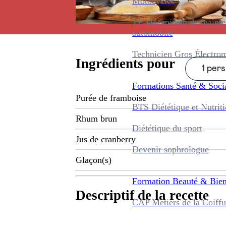
Motocycles
TP Mécanicien de maint
automobile
Technicien Gros Électro
Ingrédients pour
1 pers
Formations
Santé & Soci
Purée de framboise
BTS Diététique et Nutrit
Rhum brun
Diététique du sport
Jus de cranberry
Devenir sophrologue
Glaçon(s)
Formation
Beauté & Bien
Descriptif de la recette
CAP Métiers de la Coiffu