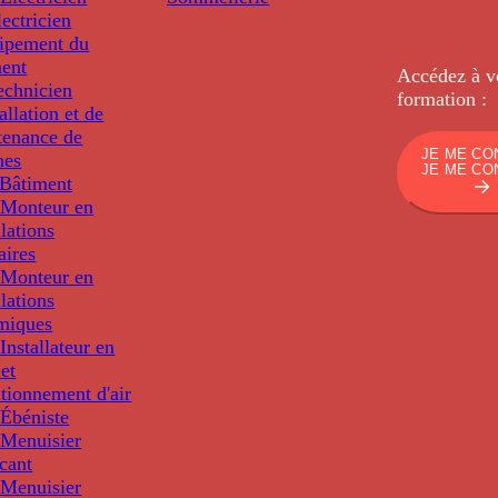
ectricien
uipement du
ment
Accédez à v
echnicien
formation :
tallation et de
tenance de
JE ME CO
nes
JE ME CO
Bâtiment
Monteur en
llations
aires
Monteur en
llations
miques
nstallateur en
 et
tionnement d'air
Ébéniste
Menuisier
cant
Menuisier