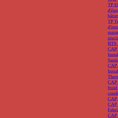
TP El
d'éq
bâti
TP T
d'ins
main
pisci
BTS 
CAP 
Insta
Sanit
CAP 
Insta
Ther
CAP I
froid
condi
CAP 
CAP 
Fabri
CAP 