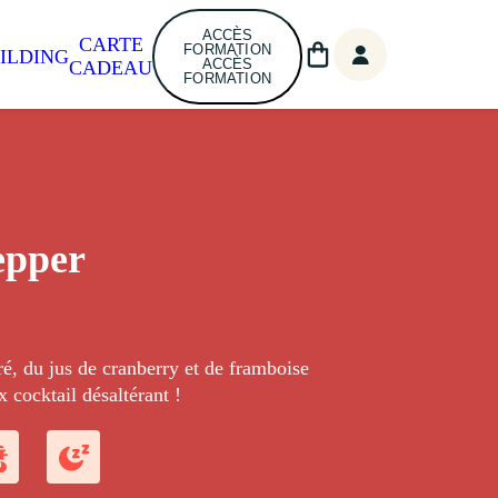
ACCÈS
CARTE
FORMATION
ILDING
ACCÈS
CADEAU
FORMATION
epper
, du jus de cranberry et de framboise
x cocktail désaltérant !