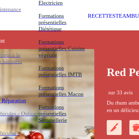
Electricien
intenance
Formations
RECETTES
TEAMBU
présentielles
Diététique
per
Formations
présentielles
Cuisine
ent à la
végétale
u bâtiment
Formations
Red P
présentielles
IMTB
Formations
sur 33 avis
présentielles
Maçon
 Réparation
Du rhum ambré
Formations
en un délicieu
icules - Option
présentielles
Sommellerie
icules -