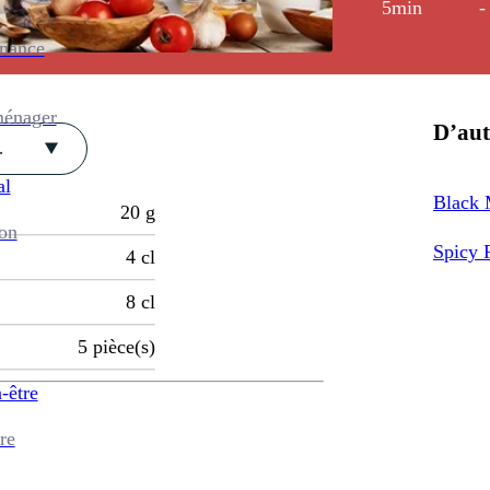
5min
-
enance
ménager
D’aut
.
al
Black 
20
g
ion
Spicy 
4
cl
8
cl
5
pièce(s)
-être
re