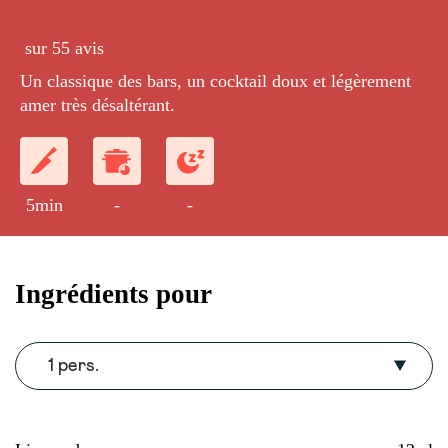
sur 55 avis
Un classique des bars, un cocktail doux et légèrement
amer très désaltérant.
5min
-
-
Ingrédients pour
1 pers.