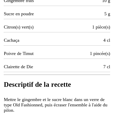
Gingembre frais
10
g
Sucre en poudre
5
g
Citron(s) vert(s)
1
pièce(s)
Cachaça
4
cl
Poivre de Timut
1
pincée(s)
Clairette de Die
7
cl
Descriptif de la recette
Mettre le gingembre et le sucre blanc dans un verre de
type Old Fashionned, puis écraser l'ensemble à l'aide du
pilon.