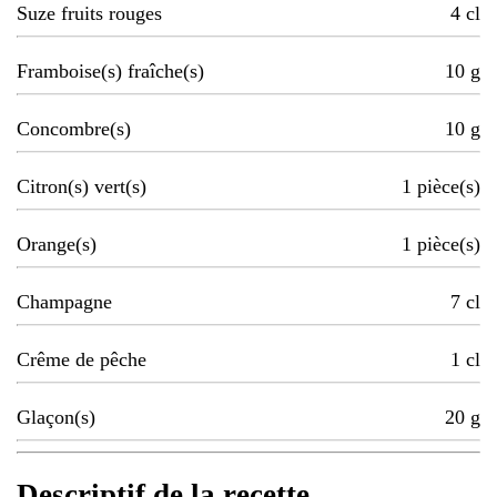
Suze fruits rouges
4
cl
Framboise(s) fraîche(s)
10
g
Concombre(s)
10
g
Citron(s) vert(s)
1
pièce(s)
Orange(s)
1
pièce(s)
Champagne
7
cl
Crême de pêche
1
cl
Glaçon(s)
20
g
Descriptif de la recette