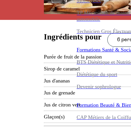
Motocycles
TP Mécanicien de maint
automobile
Technicien Gros Électro
Ingrédients pour
6 pers
Formations
Santé & Soci
Purée de fruit de la passion
BTS Diététique et Nutrit
Sirop de caramel
Diététique du sport
Jus d'ananas
Devenir sophrologue
Jus de grenade
Jus de citron vert
Formation
Beauté & Bien
Glaçon(s)
CAP Métiers de la Coiffu