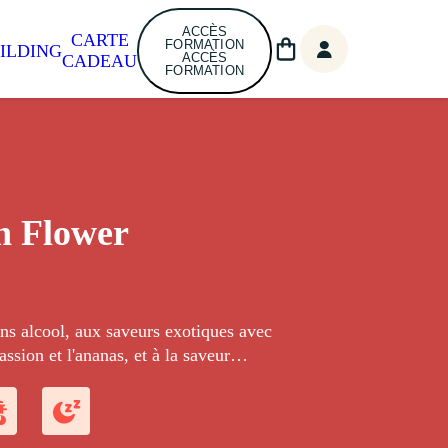
ACCÈS
CARTE
FORMATION
ILDING
ACCÈS
CADEAU
FORMATION
n Flower
ns alcool, aux saveurs exotiques avec
passion et l'ananas, et à la saveur
 la grenade et au caramel.