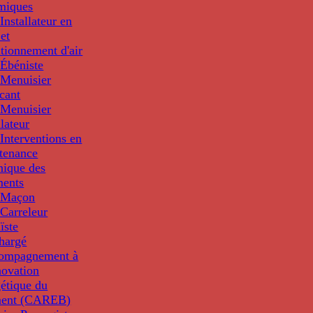
miques
nstallateur en
 et
tionnement d'air
Ébéniste
Menuisier
cant
Menuisier
llateur
Interventions en
tenance
nique des
ments
 Maçon
Carreleur
ïste
hargé
compagnement à
novation
étique du
ment (CAREB)