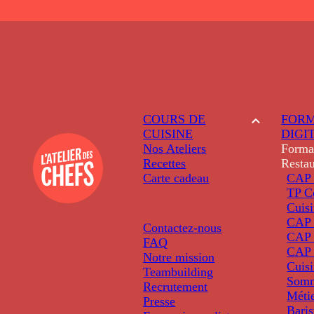
COURS DE
FORM
CUISINE
DIGI
Nos Ateliers
Forma
Recettes
Restau
Carte cadeau
CAP 
TP C
Cuis
CAP P
Contactez-nous
CAP 
FAQ
CAP 
Notre mission
Cuis
Teambuilding
Somm
Recrutement
Métie
Presse
Baris