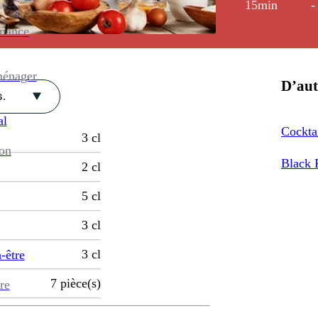
15min
-
enance
ménager
D’aut
.
al
Cocktai
3
cl
ion
Black 
2
cl
5
cl
3
cl
3
cl
-être
7
pièce(s)
re