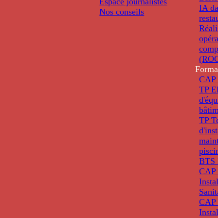
Espace journalistes
IA da
Nos conseils
resta
Réali
opéra
comp
(ROC
Forma
CAP 
TP El
d'éq
bâti
TP T
d'ins
main
pisci
BTS 
CAP 
Insta
Sanit
CAP 
Insta