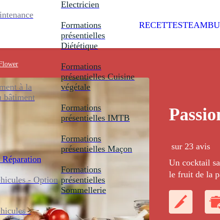
Electricien
intenance
Formations
RECETTES
TEAMBU
présentielles
Diététique
 Flower
Formations
présentielles
Cuisine
ent à la
végétale
u bâtiment
Formations
Passio
présentielles
IMTB
Formations
sur 23 avis
présentielles
Maçon
 Réparation
Un cocktail sa
Formations
le fruit de la 
icules - Option
présentielles
sucrée grâce à
Sommellerie
icules -