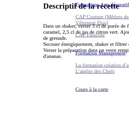
Formations
Arts décoratif
Descriptif de la recette
CAP Couture (Métiers de
Vêtement Flou)
Dans un shaker, verser 3 cl de purée de fr
caramel, 2,5 cl de jus de citron vert. Ajou
CAP Fleuriste
de grenade.
Secouer énergiquement, shaker et filtrer 
Verser la préparation dans un verre remp
Formation
Management
d'ananas.
La formation création d’e
L’atelier des Chefs
Cours à la carte