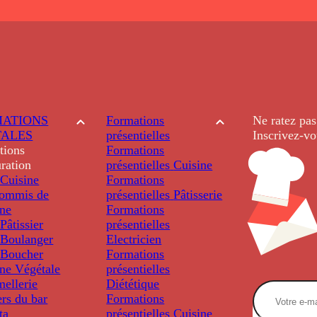
ATIONS
Formations
Ne ratez pas
TALES
présentielles
Inscrivez-vo
tions
Formations
ration
présentielles
Cuisine
Cuisine
Formations
ommis de
présentielles
Pâtisserie
ine
Formations
âtissier
présentielles
Boulanger
Electricien
Boucher
Formations
ine Végétale
présentielles
ellerie
Diététique
rs du bar
Formations
ta
présentielles
Cuisine