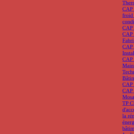
Ther
CAP I
froid
condi
CAP 
CAP 
Fabri
CAP 
Insta
CAP 
Main
Tech
Bâti
CAP
CAP 
Mosa
TP C
d'ac
la ré
énerg
bâti