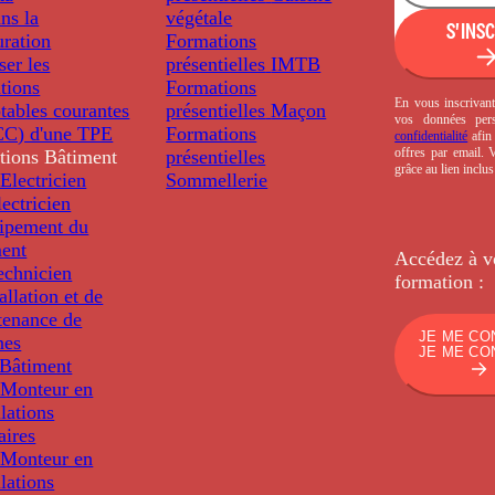
ns la
végétale
S'INS
uration
Formations
ser les
présentielles
IMTB
tions
Formations
En vous inscrivant
tables courantes
présentielles
Maçon
vos données per
C) d'une TPE
Formations
confidentialité
afin 
offres par email.
tions
Bâtiment
présentielles
grâce au lien inclu
Electricien
Sommellerie
ectricien
uipement du
ment
Accédez à v
echnicien
formation :
tallation et de
tenance de
JE ME CO
nes
JE ME CO
Bâtiment
Monteur en
llations
aires
Monteur en
llations