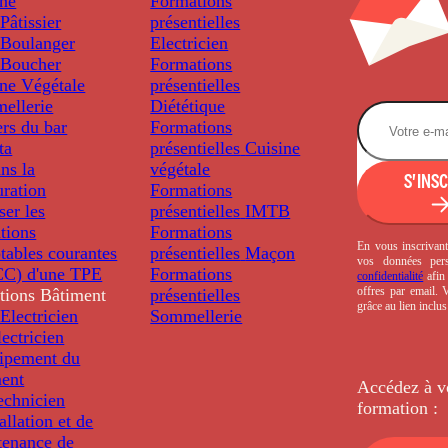
ine
Formations
âtissier
présentielles
Boulanger
Electricien
Boucher
Formations
ine Végétale
présentielles
ellerie
Diététique
rs du bar
Formations
ta
présentielles
Cuisine
ns la
végétale
S'INS
uration
Formations
ser les
présentielles
IMTB
tions
Formations
En vous inscrivant
tables courantes
présentielles
Maçon
vos données per
C) d'une TPE
Formations
confidentialité
afin 
offres par email.
tions
Bâtiment
présentielles
grâce au lien inclu
Electricien
Sommellerie
ectricien
uipement du
ment
Accédez à v
echnicien
formation :
tallation et de
tenance de