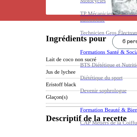
Motocycles
TP Mécanicien de maint
automobile
Technicien Gros Électro
Ingrédients pour
6 pers
Formations
Santé & Soci
Lait de coco non sucré
BTS Diététique et Nutrit
Jus de lychee
Diététique du sport
Eristoff black
Devenir sophrologue
Glaçon(s)
Formation
Beauté & Bien
Descriptif de la recette
CAP Métiers de la Coiffu