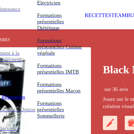
Electricien
intenance
Formations
RECETTES
TEAMBU
présentielles
Diététique
ystery
Formations
présentielles
Cuisine
ent à la
végétale
u bâtiment
Formations
Black 
présentielles
IMTB
Formations
sur 36 avis
présentielles
Maçon
 Réparation
Jouez sur le m
Formations
création visue
icules - Option
présentielles
le blanc, les b
Sommellerie
icules -