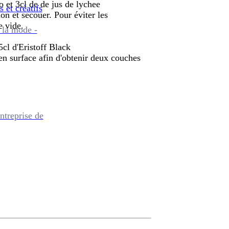
o et 3cl de de jus de lychee
s et créatifs
on et secouer. Pour éviter les
e vide.
 la mode -
cl d'Eristoff Black
n surface afin d'obtenir deux couches
ntreprise de