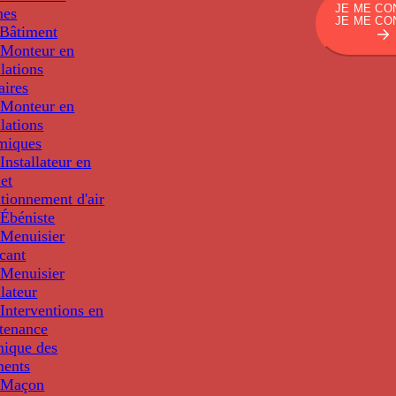
JE ME CO
nes
JE ME CO
Bâtiment
Monteur en
llations
aires
Monteur en
llations
miques
nstallateur en
 et
tionnement d'air
Ébéniste
Menuisier
cant
Menuisier
llateur
Interventions en
tenance
nique des
ments
 Maçon