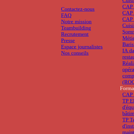
Cuis
CAP P
Contactez-nous
CAP 
FAQ
CAP 
Notre mission
Cuis
Teambuilding
Somm
Recrutement
Métie
Presse
Baris
Espace journalistes
IA da
Nos conseils
resta
Réali
opéra
comp
(ROC
Forma
CAP 
TP El
d'éq
bâti
TP T
d'ins
main