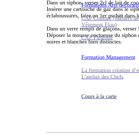
Dans un siphon, verser 2cl de lait de coc
Formations
Arts décoratif
Insérer une cartouche de gaz dans le siph
éclaboussures, faire un 1er pschitt dans l
CAP Couture (Métiers de
Vêtement Flou)
Dans un verre rempli de glaçons, verser 5
Déposer la mousse onctueuse du siphon e
CAP Fleuriste
noires et blanches bien distinctes.
Formation
Management
La formation création d’e
L’atelier des Chefs
Cours à la carte