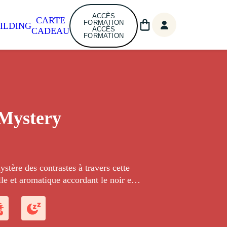
ACCÈS
CARTE
FORMATION
ILDING
ACCÈS
CADEAU
FORMATION
Mystery
ystère des contrastes à travers cette
lle et aromatique accordant le noir et
aies sauvages et les fruits exotiques.