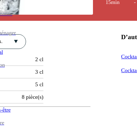
15min
-
enance
ménager
D’aut
.
al
Cockta
2
cl
ion
Cockta
3
cl
5
cl
8
pièce(s)
-être
re