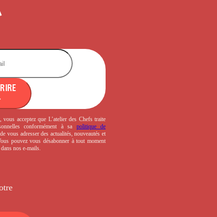
CRIRE
, vous acceptez que L’atelier des Chefs traite
sonnelles conformément à sa
politique de
de vous adresser des actualités, nouveautés et
 Vous pouvez vous désabonner à tout moment
s dans nos e-mails.
otre