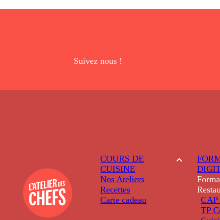
Suivez nous !
COURS DE
FORM
CUISINE
DIGI
Nos Ateliers
Forma
Recettes
Restau
Carte cadeau
CAP 
TP C