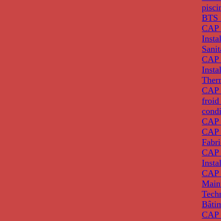
pisci
BTS 
CAP 
Insta
Sanit
CAP 
Insta
Ther
CAP I
froid
condi
CAP 
CAP 
Fabri
CAP 
Insta
CAP 
Main
Tech
Bâti
CAP