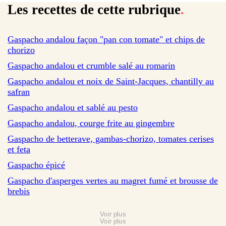
Les recettes de cette rubrique
.
sur 39 avis
Gaspacho andalou façon "pan con tomate" et chips de
chorizo
sur 9 avis
Gaspacho andalou et crumble salé au romarin
sur 24 avis
Gaspacho andalou et noix de Saint-Jacques, chantilly au
safran
sur 9 avis
Gaspacho andalou et sablé au pesto
sur 17 avis
Gaspacho andalou, courge frite au gingembre
sur 12 avis
Gaspacho de betterave, gambas-chorizo, tomates cerises
et feta
sur 612 avis
Gaspacho épicé
Gaspacho d'asperges vertes au magret fumé et brousse de
brebis
Voir plus
Voir plus