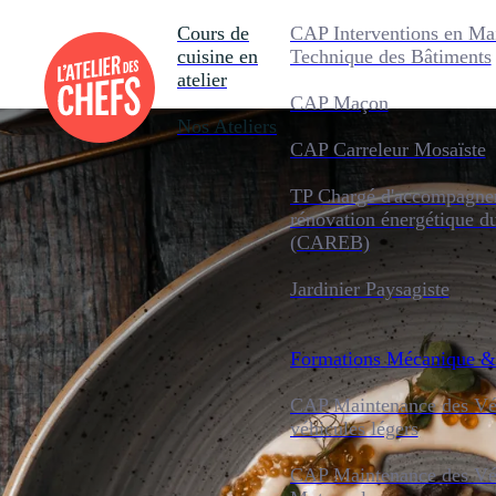
Cours de
CAP Interventions en Ma
cuisine en
Technique des Bâtiments
atelier
CAP Maçon
Nos Ateliers
CAP Carreleur Mosaïste
TP Chargé d'accompagnem
rénovation énergétique d
(CAREB)
Jardinier Paysagiste
Formations
Mécanique &
CAP Maintenance des Véh
véhicules légers
CAP Maintenance des Véh