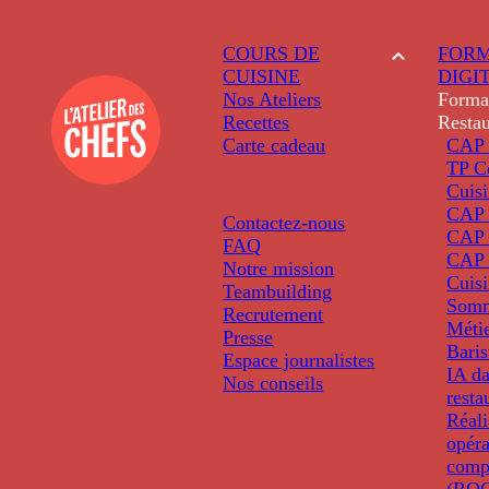
COURS DE
FORM
CUISINE
DIGI
Nos Ateliers
Forma
Recettes
Restau
Carte cadeau
CAP 
TP C
Cuis
CAP P
Contactez-nous
CAP 
FAQ
CAP 
Notre mission
Cuis
Teambuilding
Somm
Recrutement
Métie
Presse
Baris
Espace journalistes
IA da
Nos conseils
resta
Réali
opéra
comp
(ROC