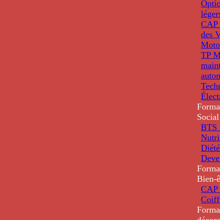
Optio
léger
CAP 
des V
Moto
TP M
main
auto
Tech
Élec
Forma
Social
BTS D
Nutri
Diété
Deve
Forma
Bien-ê
CAP 
Coiff
Forma
décora