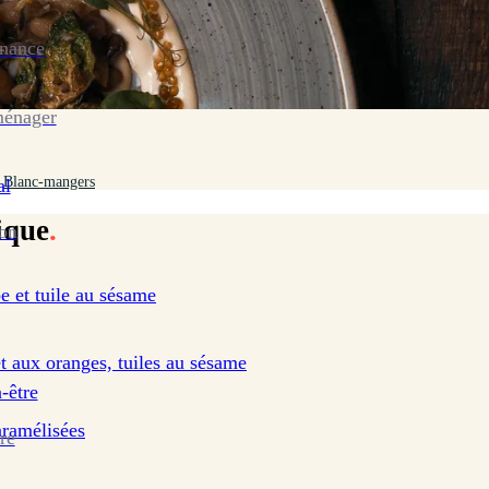
enance
ménager
Blanc-mangers
al
ique
.
ion
e et tuile au sésame
et aux oranges, tuiles au sésame
-être
aramélisées
re