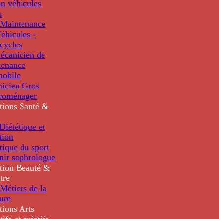
n véhicules
s
Maintenance
éhicules -
cycles
écanicien de
tenance
mobile
nicien Gros
troménager
tions
Santé &
iététique et
tion
tique du sport
nir sophrologue
tion
Beauté &
tre
Métiers de la
ure
tions
Arts
tifs et créatifs