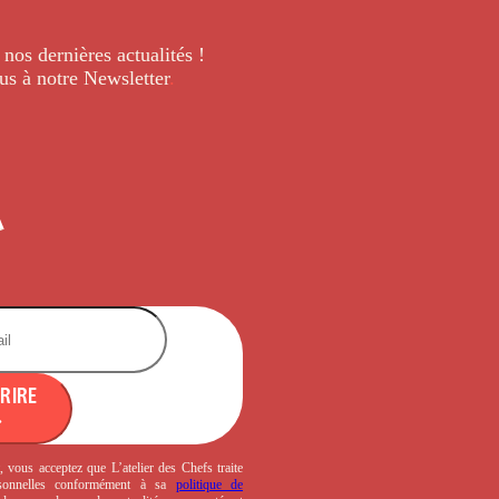
 nos dernières
actualités !
us à notre Newsletter
.
CRIRE
, vous acceptez que L’atelier des Chefs traite
sonnelles conformément à sa
politique de