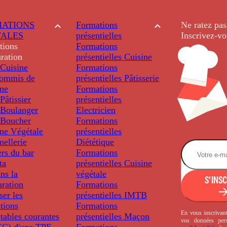
ATIONS
Formations
Ne ratez pas
TALES
présentielles
Inscrivez-vo
tions
Formations
ration
présentielles
Cuisine
Cuisine
Formations
ommis de
présentielles
Pâtisserie
ine
Formations
âtissier
présentielles
Boulanger
Electricien
Boucher
Formations
ine Végétale
présentielles
ellerie
Diététique
rs du bar
Formations
ta
présentielles
Cuisine
ns la
végétale
S'INS
uration
Formations
ser les
présentielles
IMTB
tions
Formations
En vous inscrivant
tables courantes
présentielles
Maçon
vos données per
C) d'une TPE
Formations