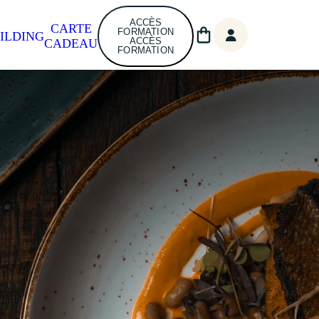
ACCÈS
CARTE
FORMATION
ILDING
ACCÈS
CADEAU
FORMATION