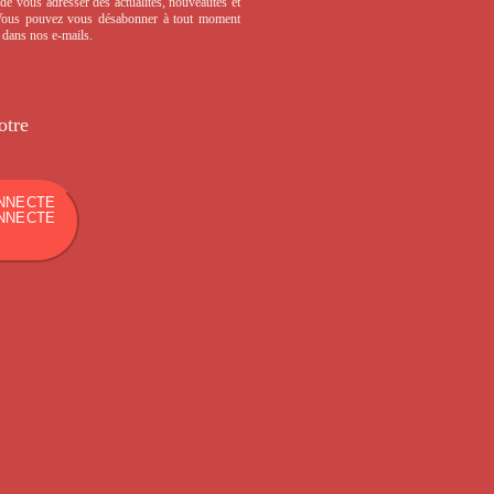
de vous adresser des actualités, nouveautés et
 Vous pouvez vous désabonner à tout moment
s dans nos e-mails.
otre
NNECTE
NNECTE