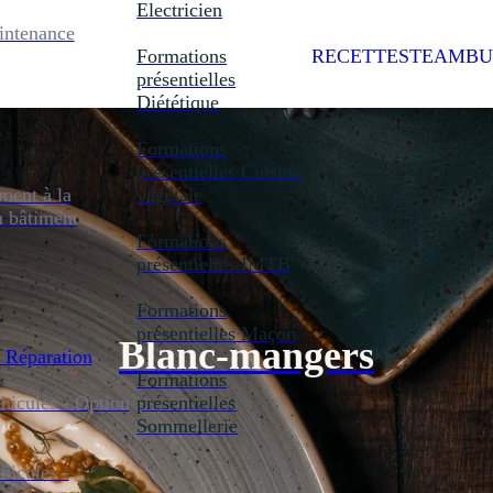
Electricien
intenance
Formations
RECETTES
TEAMBU
présentielles
Diététique
Formations
présentielles
Cuisine
ent à la
végétale
u bâtiment
Formations
présentielles
IMTB
Formations
présentielles
Maçon
Blanc-mangers
 Réparation
Formations
icules - Option
présentielles
Sommellerie
icules -