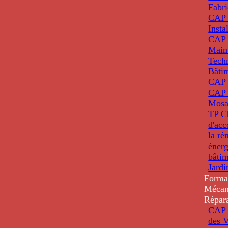
Fabri
CAP 
Insta
CAP 
Main
Tech
Bâti
CAP
CAP 
Mosa
TP C
d'ac
la ré
énerg
bâti
Jardi
Forma
Mécan
Répar
CAP 
des V