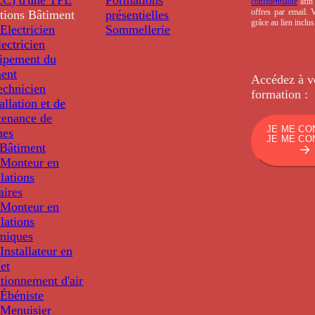
confidentialité
afin 
offres par email.
tions
Bâtiment
présentielles
grâce au lien inclu
Electricien
Sommellerie
ectricien
uipement du
ment
Accédez à v
echnicien
formation :
tallation et de
tenance de
JE ME CO
nes
JE ME CO
Bâtiment
Monteur en
llations
aires
Monteur en
llations
miques
nstallateur en
 et
tionnement d'air
Ébéniste
Menuisier