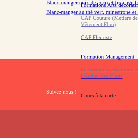
Blanc-manger noix de coco et fromage b
Formations
Arts décoratif
Blanc-manger au thé vert, minestrone et 
CAP Couture (Métiers de
Vêtement Flou)
CAP Fleuriste
Formation
Management
La formation création d’e
L’atelier des Chefs
Suivez nous !
Cours à la carte