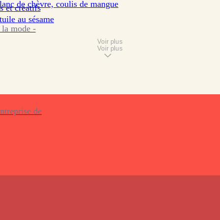
lanc de chèvre, coulis de mangue
s et créatifs
tuile au sésame
 la mode -
Voir plus
Voir plus
ntreprise de