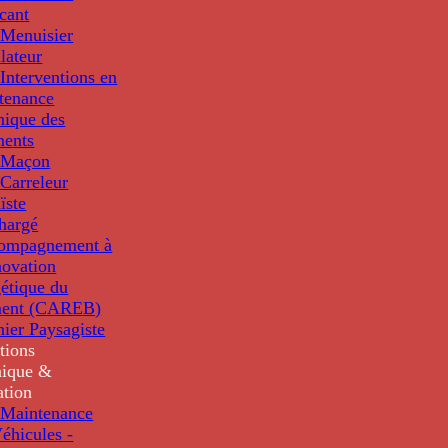
cant
Menuisier
llateur
Interventions en
tenance
nique des
ments
 Maçon
Carreleur
ïste
hargé
compagnement à
novation
étique du
ment (CAREB)
nier Paysagiste
tions
ique &
ation
Maintenance
éhicules -