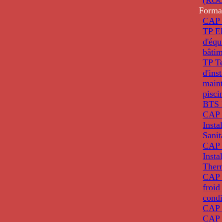
Forma
CAP 
TP El
d'éq
bâti
TP T
d'ins
main
pisci
BTS 
CAP 
Insta
Sanit
CAP 
Insta
Ther
CAP I
froid
condi
CAP 
CAP 