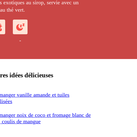
s exotiques au sirop, servie avec un
au thé vert.
-
res idées délicieuses
manger vanille amande et tuiles
lisées
manger noix de coco et fromage blanc de
, coulis de mangue