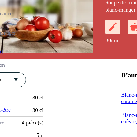
Soupe de fruit
blanc-manger 
enance
ménager
30min
-
al
ion
D’aut
.
Blanc-
30
cl
caramé
-être
30
cl
Blanc-
chèvre
re
4
pièce(s)
5
g