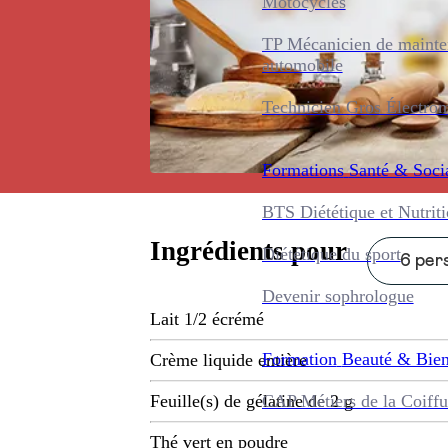
Motocycles
TP Mécanicien de maint
automobile
Technicien Gros Électro
Formations
Santé & Soci
BTS Diététique et Nutrit
Ingrédients pour
Diététique du sport
6 pers
Devenir sophrologue
Lait 1/2 écrémé
Formation
Beauté & Bien
Crème liquide entière
CAP Métiers de la Coiffu
Feuille(s) de gélatine de 2 g
Thé vert en poudre