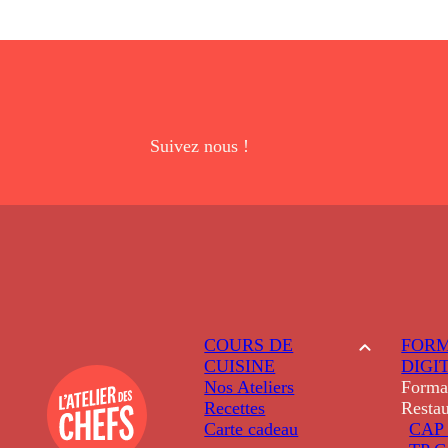
Suivez nous !
COURS DE
FORM
CUISINE
DIGI
Nos Ateliers
Forma
Recettes
Restau
Carte cadeau
CAP 