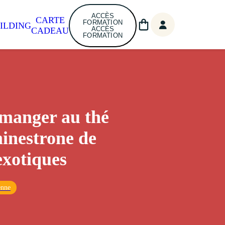
ACCÈS
CARTE
FORMATION
ILDING
ACCÈS
CADEAU
FORMATION
manger au thé
minestrone de
exotiques
enne