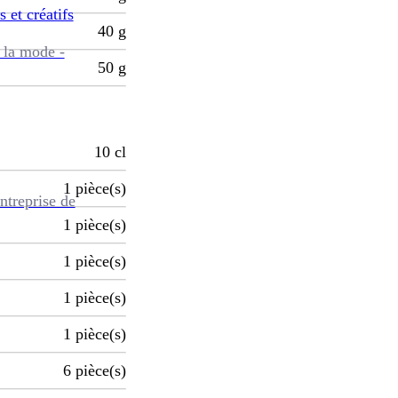
s et créatifs
40
g
 la mode -
50
g
10
cl
1
pièce(s)
ntreprise de
1
pièce(s)
1
pièce(s)
1
pièce(s)
1
pièce(s)
6
pièce(s)