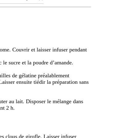
mome. Couvrir et laisser infuser pendant
ec le sucre et la poudre d’amande.
feuilles de gélatine préalablement
aisser ensuite tiédir la préparation sans
outer au lait. Disposer le mélange dans
nt 2 h.
les clous de girofle. Laisser infuser