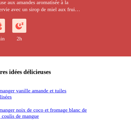
se aux amandes aromatisée à la
rvie avec un sirop de miel aux fruits
staches.
in
2h
res idées délicieuses
manger vanille amande et tuiles
lisées
manger noix de coco et fromage blanc de
, coulis de mangue