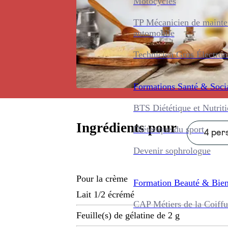
Motocycles
TP Mécanicien de maint
automobile
Technicien Gros Électro
Formations
Santé & Soci
BTS Diététique et Nutrit
Ingrédients pour
Diététique du sport
4 pers
Devenir sophrologue
Pour la crème
Formation
Beauté & Bien
Lait 1/2 écrémé
CAP Métiers de la Coiffu
Feuille(s) de gélatine de 2 g