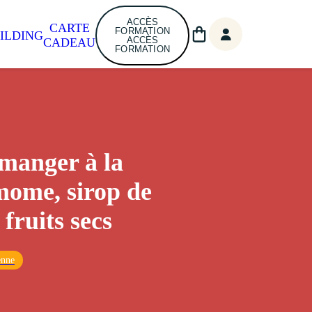
ACCÈS
CARTE
FORMATION
ILDING
ACCÈS
CADEAU
FORMATION
manger à la
ome, sirop de
 fruits secs
enne