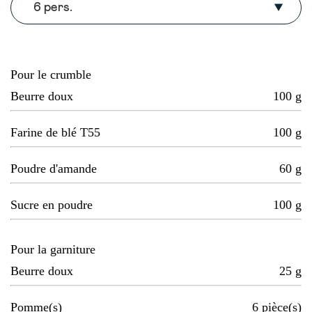
6 pers.
Pour le crumble
Beurre doux
100
g
Farine de blé T55
100
g
Poudre d'amande
60
g
Sucre en poudre
100
g
Pour la garniture
Beurre doux
25
g
Pomme(s)
6
pièce(s)