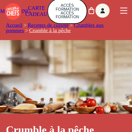
ACCÈS
CARTE
FORMATION
AMBUILDING
ACCÈS
CADEAU
FORMATION
Accueil
>
Recettes de cuisine
>
Crumbles aux
pommes
>
Crumble à la pêche
Crumble à la pêche