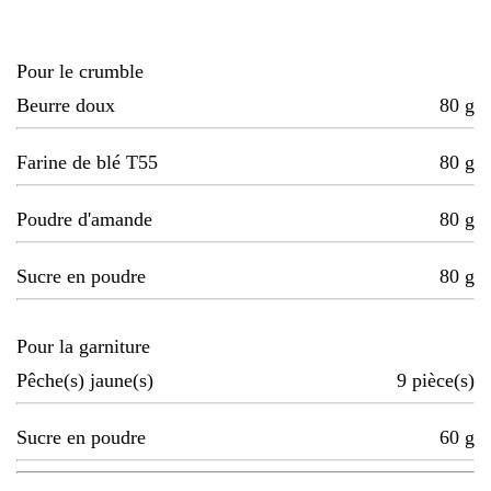
Pour le crumble
Beurre doux
80
g
Farine de blé T55
80
g
Poudre d'amande
80
g
Sucre en poudre
80
g
Pour la garniture
Pêche(s) jaune(s)
9
pièce(s)
Sucre en poudre
60
g