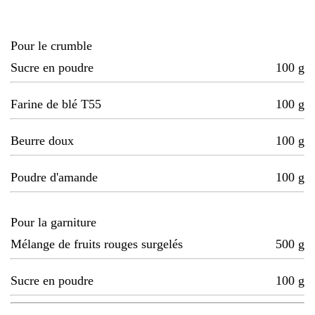
Pour le crumble
Sucre en poudre
100
g
Farine de blé T55
100
g
Beurre doux
100
g
Poudre d'amande
100
g
Pour la garniture
Mélange de fruits rouges surgelés
500
g
Sucre en poudre
100
g