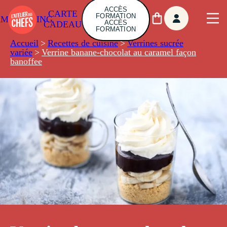
ACCÈS
CARTE
FORMATION
AMBUILDING
ACCÈS
CADEAU
FORMATION
Accueil
>
Recettes de cuisine
>
Verrines sucrée
variée
>
Verrine banane-chocolat au caramel façon
banoffee