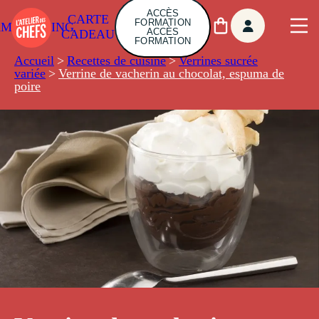
ACCÈS
CARTE
FORMATION
AMBUILDING
ACCÈS
CADEAU
FORMATION
Accueil
>
Recettes de cuisine
>
Verrines sucrée
variée
>
Verrine de vacherin au chocolat, espuma de
poire