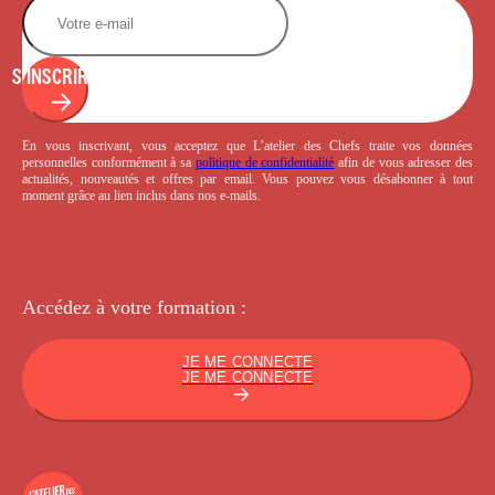
S'INSCRIRE
En vous inscrivant, vous acceptez que L’atelier des Chefs traite vos données
personnelles conformément à sa
politique de confidentialité
afin de vous adresser des
actualités, nouveautés et offres par email. Vous pouvez vous désabonner à tout
moment grâce au lien inclus dans nos e-mails.
Accédez à votre
formation :
JE ME CONNECTE
JE ME CONNECTE