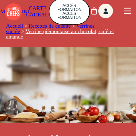
ACCÈS
CARTE
FORMATION
AMBUILDING
ACCÈS
CADEAU
FORMATION
Accueil
>
Recettes de cuisine
>
Verrines
sucrée
>
Verrine piémontaise au chocolat, café et
amande