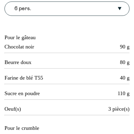
6 pers.
Pour le gâteau
Chocolat noir
90
g
Beurre doux
80
g
Farine de blé T55
40
g
Sucre en poudre
110
g
Oeuf(s)
3
pièce(s)
Pour le crumble