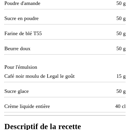
Poudre d'amande
50
g
Sucre en poudre
50
g
Farine de blé T55
50
g
Beurre doux
50
g
Pour l'émulsion
Café noir moulu de Legal le goût
15
g
Sucre glace
50
g
Crème liquide entière
40
cl
Descriptif de la recette