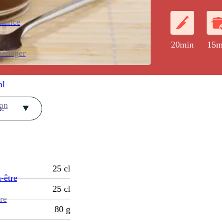
enance
20min
15m
ménager
al
ion
.
25
cl
-être
25
cl
re
80
g