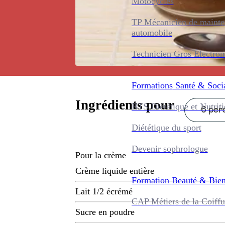
Motocycles
TP Mécanicien de maint
automobile
Technicien Gros Électro
Formations
Santé & Soci
Ingrédients pour
BTS Diététique et Nutrit
6 pers
Diététique du sport
Devenir sophrologue
Pour la crème
Crème liquide entière
Formation
Beauté & Bien
Lait 1/2 écrémé
CAP Métiers de la Coiffu
Sucre en poudre