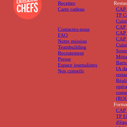
Recettes
Restau
Carte cadeau
CAP 
TP C
Cuis
CAP P
Contactez-nous
CAP 
FAQ
CAP 
Notre mission
Cuis
Teambuilding
Somm
Recrutement
Métie
Presse
Baris
Espace journalistes
IA da
Nos conseils
resta
Réali
opéra
comp
(ROC
Forma
CAP 
TP El
d'éq