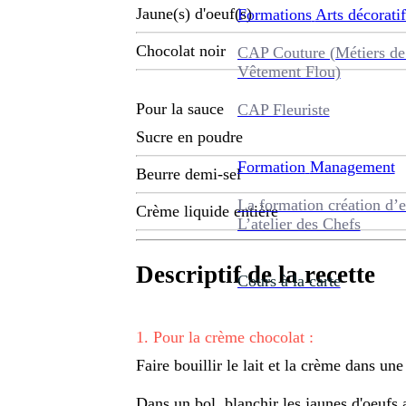
Jaune(s) d'oeuf(s)
Formations
Arts décoratif
Chocolat noir
CAP Couture (Métiers de
Vêtement Flou)
Pour la sauce
CAP Fleuriste
Sucre en poudre
Formation
Management
Beurre demi-sel
La formation création d’e
Crème liquide entière
L’atelier des Chefs
Descriptif de la recette
Cours à la carte
1
.
Pour la crème chocolat :
Faire bouillir le lait et la crème dans une
Dans un bol, blanchir les jaunes d'oeufs 