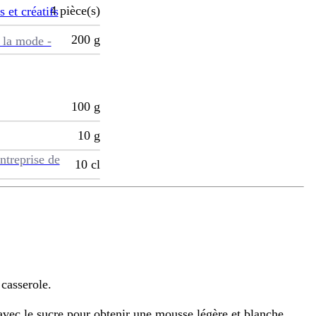
4
pièce(s)
s et créatifs
200
g
 la mode -
100
g
10
g
ntreprise de
10
cl
 casserole.
avec le sucre pour obtenir une mousse légère et blanche.