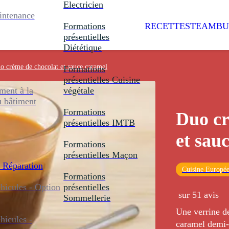
Electricien
intenance
Formations
RECETTES
TEAMBU
présentielles
Diététique
o crème de chocolat et sauce caramel
Formations
présentielles
Cuisine
ent à la
végétale
u bâtiment
Formations
Duo cr
présentielles
IMTB
et sau
Formations
présentielles
Maçon
 Réparation
Cuisine Europé
Formations
icules - Option
présentielles
sur 51 avis
Sommellerie
Une verrine d
icules -
caramel demi-