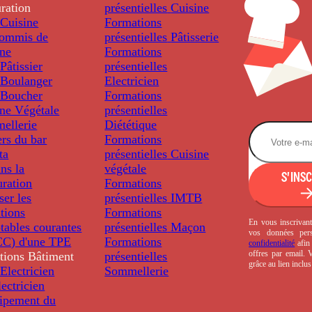
ration
présentielles
Cuisine
Cuisine
Formations
ommis de
présentielles
Pâtisserie
ine
Formations
âtissier
présentielles
Boulanger
Electricien
Boucher
Formations
ine Végétale
présentielles
ellerie
Diététique
rs du bar
Formations
ta
présentielles
Cuisine
ns la
végétale
S'INS
uration
Formations
ser les
présentielles
IMTB
tions
Formations
En vous inscrivant
tables courantes
présentielles
Maçon
vos données per
C) d'une TPE
Formations
confidentialité
afin 
offres par email.
tions
Bâtiment
présentielles
grâce au lien inclu
Electricien
Sommellerie
ectricien
uipement du