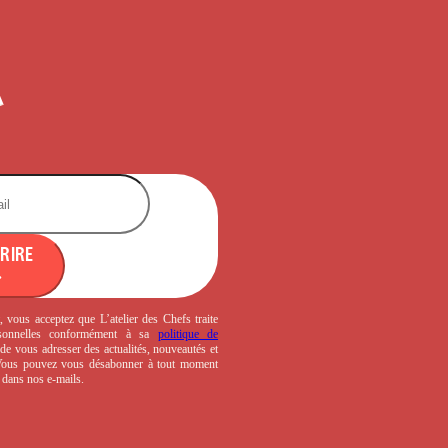
CRIRE
, vous acceptez que L’atelier des Chefs traite
sonnelles conformément à sa
politique de
de vous adresser des actualités, nouveautés et
 Vous pouvez vous désabonner à tout moment
s dans nos e-mails.