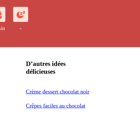
in
-
D’autres idées
délicieuses
Crème dessert chocolat noir
Crêpes faciles au chocolat