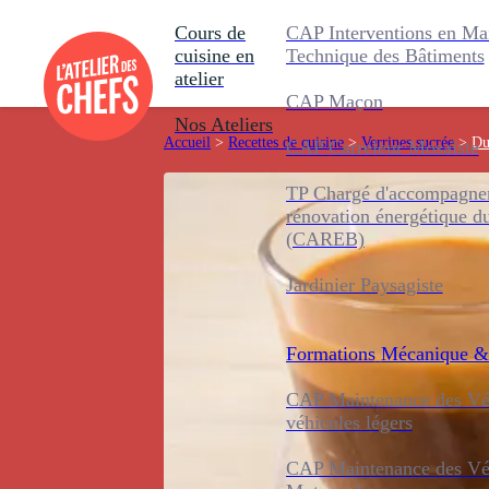
Cours de
CAP Interventions en Ma
cuisine en
Technique des Bâtiments
atelier
CAP Maçon
Nos Ateliers
Accueil
>
Recettes de cuisine
>
Verrines sucrée
>
Du
CAP Carreleur Mosaïste
TP Chargé d'accompagnem
rénovation énergétique d
(CAREB)
Jardinier Paysagiste
Formations
Mécanique &
CAP Maintenance des Véh
véhicules légers
CAP Maintenance des Véh