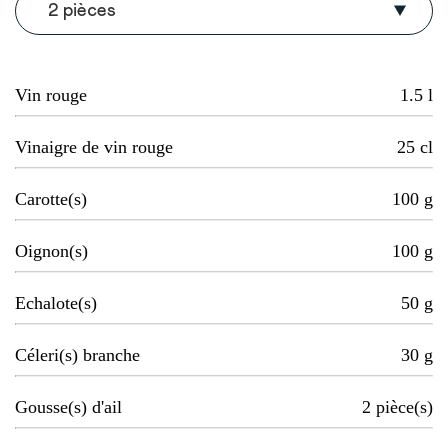
2 pièces
Vin rouge
1.5
l
Vinaigre de vin rouge
25
cl
Carotte(s)
100
g
Oignon(s)
100
g
Echalote(s)
50
g
Céleri(s) branche
30
g
Gousse(s) d'ail
2
pièce(s)