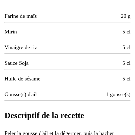
Farine de maïs
20
g
Mirin
5
cl
Vinaigre de riz
5
cl
Sauce Soja
5
cl
Huile de sésame
5
cl
Gousse(s) d'ail
1
gousse(s)
Descriptif de la recette
Peler la gousse d'ail et la dégermer, puis la hacher