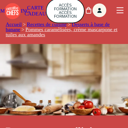
ACCÈS
CARTE
FORMATION
AMBUILDING
ACCÈS
CADEAU
FORMATION
Accueil
>
Recettes de cuisine
>
Desserts à base de
banane
>
Pommes caramélisées, crème mascarpone et
tuiles aux amandes