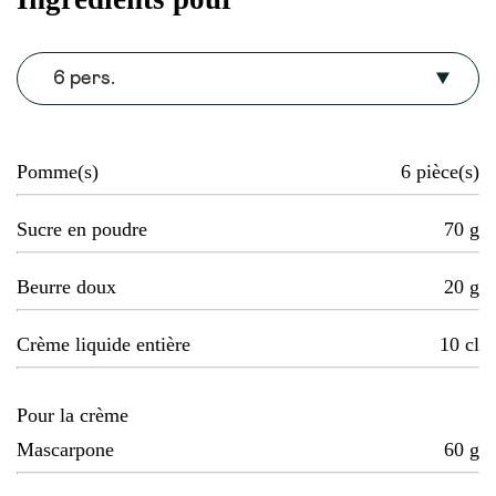
6 pers.
Pomme(s)
6
pièce(s)
Sucre en poudre
70
g
Beurre doux
20
g
Crème liquide entière
10
cl
Pour la crème
Mascarpone
60
g