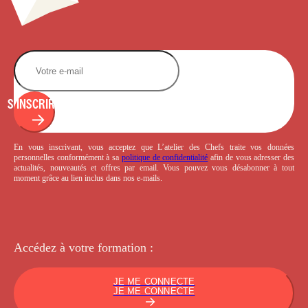
S'INSCRIRE
En vous inscrivant, vous acceptez que L’atelier des Chefs traite vos données
personnelles conformément à sa
politique de confidentialité
afin de vous adresser des
actualités, nouveautés et offres par email. Vous pouvez vous désabonner à tout
moment grâce au lien inclus dans nos e-mails.
Accédez à votre
formation :
JE ME CONNECTE
JE ME CONNECTE