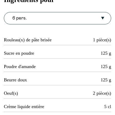
6 pers.
Rouleau(x) de pâte brisée
1
pièce(s)
Sucre en poudre
125
g
Poudre d'amande
125
g
Beurre doux
125
g
Oeuf(s)
2
pièce(s)
Crème liquide entière
5
cl