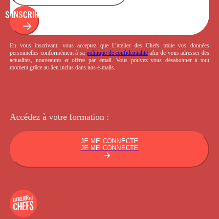
S'INSCRIRE
En vous inscrivant, vous acceptez que L’atelier des Chefs traite vos données
personnelles conformément à sa
politique de confidentialité
afin de vous adresser des
actualités, nouveautés et offres par email. Vous pouvez vous désabonner à tout
moment grâce au lien inclus dans nos e-mails.
Accédez à votre
formation :
JE ME CONNECTE
JE ME CONNECTE