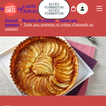
ACCÈS
CARTE
FORMATION
AMBUILDING
ACCÈS
CADEAU
FORMATION
Accueil
>
Recettes de cuisine
>
Tartes aux
pommes
>
Tarte aux pommes et crème d'amande au
caramel