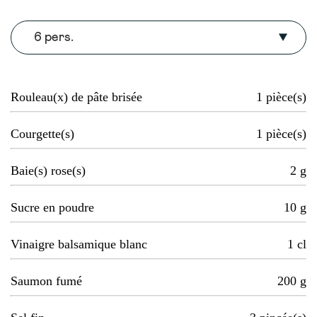
6 pers.
Rouleau(x) de pâte brisée
1
pièce(s)
Courgette(s)
1
pièce(s)
Baie(s) rose(s)
2
g
Sucre en poudre
10
g
Vinaigre balsamique blanc
1
cl
Saumon fumé
200
g