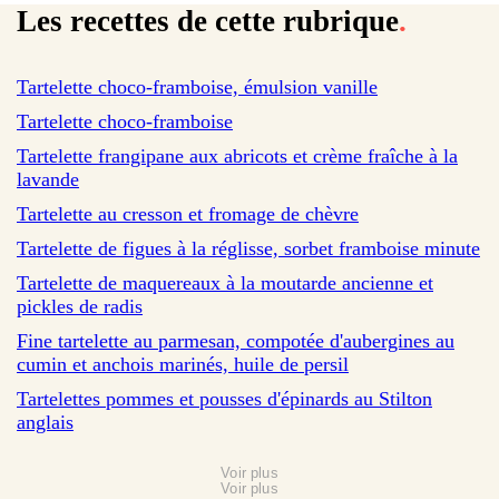
Les recettes de cette rubrique
.
sur 35 avis
Tartelette choco-framboise, émulsion vanille
sur 133 avis
Tartelette choco-framboise
sur 48 avis
Tartelette frangipane aux abricots et crème fraîche à la
lavande
sur 47 avis
Tartelette au cresson et fromage de chèvre
Tartelette de figues à la réglisse, sorbet framboise minute
Tartelette de maquereaux à la moutarde ancienne et
pickles de radis
Fine tartelette au parmesan, compotée d'aubergines au
cumin et anchois marinés, huile de persil
Tartelettes pommes et pousses d'épinards au Stilton
anglais
Voir plus
Voir plus