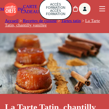
ACCÈS
CARTE
FORMATION
AMBUILDING
ACCÈS
CADEAU
FORMATION
Accueil
>
Recettes de cuisine
>
Tartes tatin
>
La Tarte
Tatin, chantilly vanillée
La Tarte Tatin, chantilly