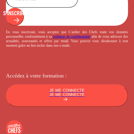
S'INSCRIRE
En vous inscrivant, vous acceptez que L’atelier des Chefs traite vos données
personnelles conformément à sa
politique de confidentialité
afin de vous adresser des
actualités, nouveautés et offres par email. Vous pouvez vous désabonner à tout
moment grâce au lien inclus dans nos e-mails.
Accédez à votre
formation :
JE ME CONNECTE
JE ME CONNECTE