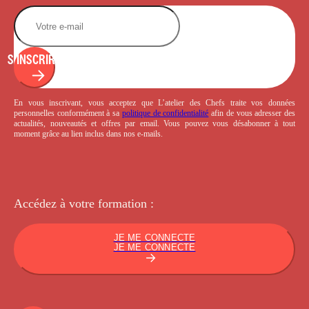
S'INSCRIRE
En vous inscrivant, vous acceptez que L’atelier des Chefs traite vos données
personnelles conformément à sa
politique de confidentialité
afin de vous adresser des
actualités, nouveautés et offres par email. Vous pouvez vous désabonner à tout
moment grâce au lien inclus dans nos e-mails.
Accédez à votre
formation :
JE ME CONNECTE
JE ME CONNECTE