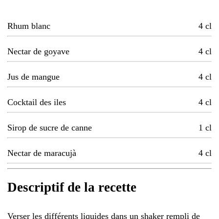
Rhum blanc
4
cl
Nectar de goyave
4
cl
Jus de mangue
4
cl
Cocktail des iles
4
cl
Sirop de sucre de canne
1
cl
Nectar de maracujà
4
cl
Descriptif de la recette
Verser les différents liquides dans un shaker rempli de