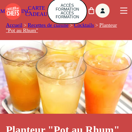
ACCÈS
CARTE
FORMATION
AMBUILDING
ACCÈS
CADEAU
FORMATION
Accueil
>
Recettes de cuisine
>
Cocktails
>
Planteur
"Pot au Rhum"
Planteur "Pot au Rhum"