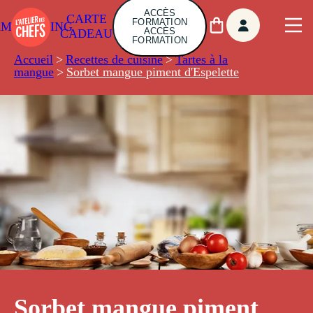
ACCÈS
CARTE
FORMATION
AMBUILDING
ACCÈS
CADEAU
FORMATION
Accueil
>
Recettes de cuisine
>
Tartes à la
mangue
>
Sorbet mangue piment d'Espelette
Sorbet mangue piment