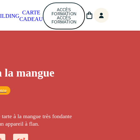
ACCÈS
CARTE
FORMATION
ILDING
ACCÈS
CADEAU
FORMATION
à la mangue
enne
 tarte à la mangue très fondante
un appareil à flan.