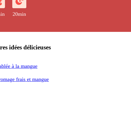
in
20min
res idées délicieuses
sablée à la mangue
fromage frais et mangue