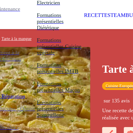
Electricien
intenance
Formations
RECETTES
TEAMBU
présentielles
Diététique
>
Tarte à la mangue
Formations
présentielles
Cuisine
ent à la
végétale
u bâtiment
Formations
Tarte 
présentielles
IMTB
Formations
Cuisine Europé
présentielles
Maçon
 Réparation
sur 135 avis
Formations
icules - Option
présentielles
Une recette de
Sommellerie
réalisée avec 
icules -