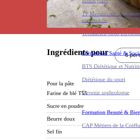
Motocycles
TP Mécanicien de maint
automobile
Technicien Gros Électro
Ingrédients pour
Formations
Santé & Soci
6 pers
BTS Diététique et Nutrit
Diététique du sport
Pour la pâte
Devenir sophrologue
Farine de blé T55
Sucre en poudre
Formation
Beauté & Bien
Beurre doux
CAP Métiers de la Coiffu
Sel fin