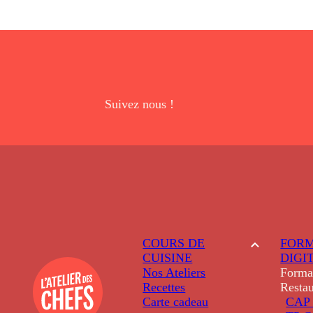
Suivez nous !
COURS DE
FORM
CUISINE
DIGI
Nos Ateliers
Forma
Recettes
Restau
Carte cadeau
CAP 