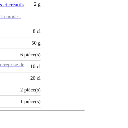
2
g
s et créatifs
 la mode -
8
cl
50
g
6
pièce(s)
ntreprise de
10
cl
20
cl
2
pièce(s)
1
pièce(s)