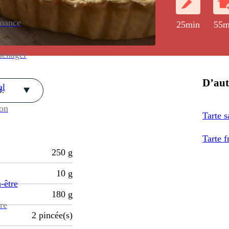
enance
25min
55m
ménager
D’aut
al
.
ion
Tarte 
Tarte 
250
g
10
g
-être
180
g
re
2
pincée(s)