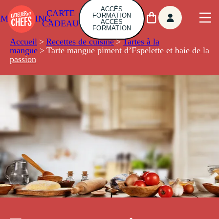
ACCÈS
CARTE
FORMATION
AMBUILDING
ACCÈS
CADEAU
FORMATION
Accueil
>
Recettes de cuisine
>
Tartes à la
mangue
>
Tarte mangue piment d’Espelette et baie de la
passion