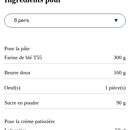
6 pers.
Pour la pâte
Farine de blé T55
300
g
Beurre doux
160
g
Oeuf(s)
1
pièce(s)
Sucre en poudre
90
g
Pour la crème patissière