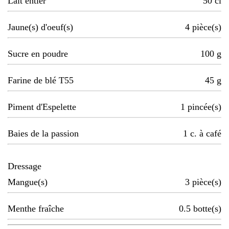
Lait entier
50
cl
Jaune(s) d'oeuf(s)
4
pièce(s)
Sucre en poudre
100
g
Farine de blé T55
45
g
Piment d'Espelette
1
pincée(s)
Baies de la passion
1
c. à café
Dressage
Mangue(s)
3
pièce(s)
Menthe fraîche
0.5
botte(s)