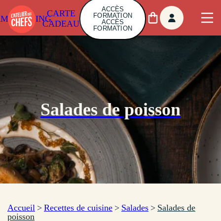
ACCÈS
CARTE
FORMATION
AMBUILDING
ACCÈS
CADEAU
FORMATION
Salades de poisson
Accueil
>
Recettes de cuisine
>
Salades
>
Salades de
poisson