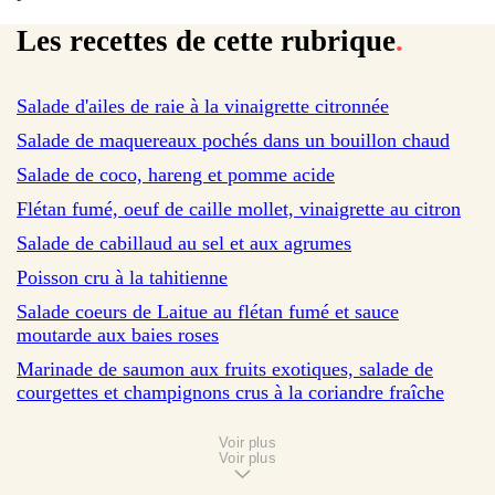
Les recettes de cette rubrique
.
sur 209 avis
Salade d'ailes de raie à la vinaigrette citronnée
sur 50 avis
Salade de maquereaux pochés dans un bouillon chaud
sur 15 avis
Salade de coco, hareng et pomme acide
sur 13 avis
Flétan fumé, oeuf de caille mollet, vinaigrette au citron
sur 11 avis
Salade de cabillaud au sel et aux agrumes
sur 204 avis
Poisson cru à la tahitienne
sur 16 avis
Salade coeurs de Laitue au flétan fumé et sauce
moutarde aux baies roses
sur 35 avis
Marinade de saumon aux fruits exotiques, salade de
courgettes et champignons crus à la coriandre fraîche
Voir plus
Voir plus