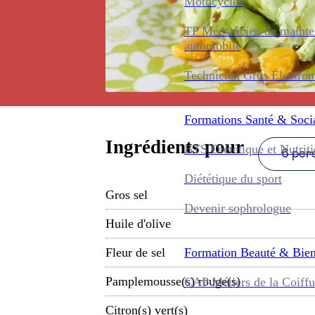
Motocycles
TP Mécanicien de maint
automobile
Technicien Gros Électro
Formations
Santé & Soci
Ingrédients pour
BTS Diététique et Nutrit
6 pers
Diététique du sport
Gros sel
Devenir sophrologue
Huile d'olive
Formation
Beauté & Bien
Fleur de sel
Pamplemousse(s) rouge(s)
CAP Métiers de la Coiffu
Citron(s) vert(s)