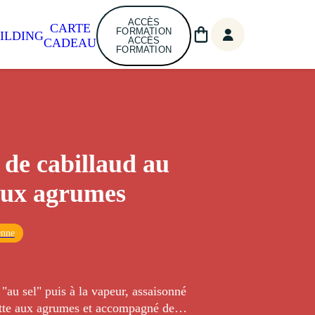
ACCÈS
CARTE
FORMATION
ILDING
ACCÈS
CADEAU
FORMATION
 de cabillaud au
 aux agrumes
enne
 "au sel" puis à la vapeur, assaisonné
ette aux agrumes et accompagné de