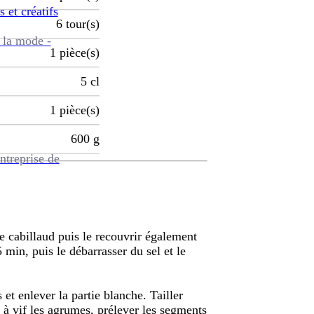
s et créatifs
6
tour(s)
 la mode -
1
pièce(s)
5
cl
1
pièce(s)
600
g
ntreprise de
le cabillaud puis le recouvrir également
 min, puis le débarrasser du sel et le
et enlever la partie blanche. Tailler
r à vif les agrumes, prélever les segments