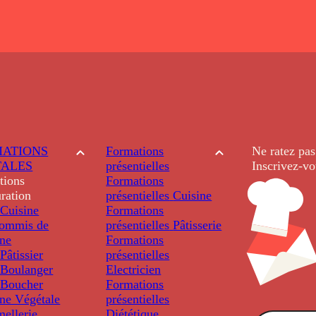
ATIONS
Formations
Ne ratez pas
TALES
présentielles
Inscrivez-vo
tions
Formations
ration
présentielles
Cuisine
Cuisine
Formations
ommis de
présentielles
Pâtisserie
ine
Formations
âtissier
présentielles
Boulanger
Electricien
Boucher
Formations
ine Végétale
présentielles
ellerie
Diététique