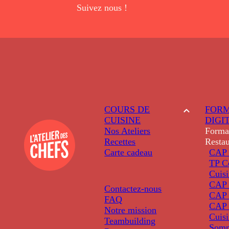
Suivez nous !
COURS DE
FORM
CUISINE
DIGI
Nos Ateliers
Forma
Recettes
Restau
Carte cadeau
CAP 
TP C
Cuis
CAP P
Contactez-nous
CAP 
FAQ
CAP 
Notre mission
Cuis
Teambuilding
Somm