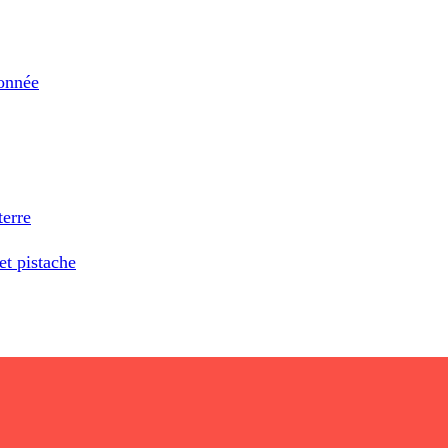
ronnée
terre
et pistache