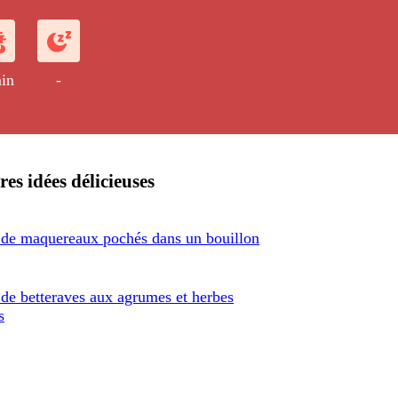
s de salade croquante.
in
-
res idées délicieuses
 de maquereaux pochés dans un bouillon
 de betteraves aux agrumes et herbes
s