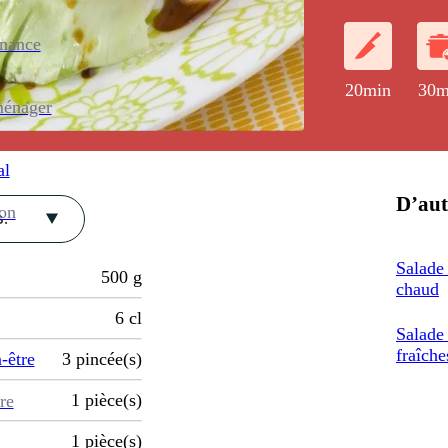
larges feuille
enance
20min
30m
ménager
al
D’aut
ion
.
Salade
500
g
chaud
6
cl
Salade
fraîche
-être
3
pincée(s)
1
pièce(s)
re
1
pièce(s)