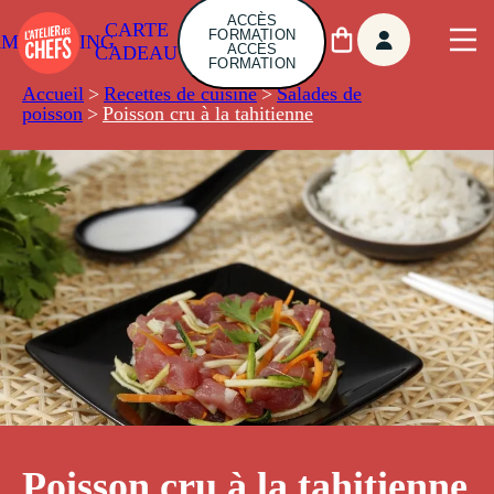
ACCÈS
CARTE
FORMATION
AMBUILDING
ACCÈS
CADEAU
FORMATION
Accueil
>
Recettes de cuisine
>
Salades de
poisson
>
Poisson cru à la tahitienne
Poisson cru à la tahitienne