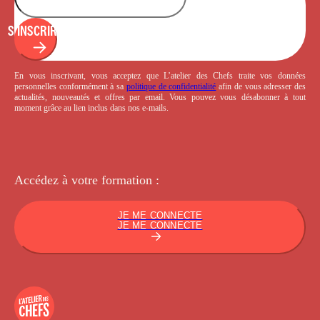
S'INSCRIRE
En vous inscrivant, vous acceptez que L’atelier des Chefs traite vos données
personnelles conformément à sa
politique de confidentialité
afin de vous adresser des
actualités, nouveautés et offres par email. Vous pouvez vous désabonner à tout
moment grâce au lien inclus dans nos e-mails.
Accédez à votre
formation :
JE ME CONNECTE
JE ME CONNECTE