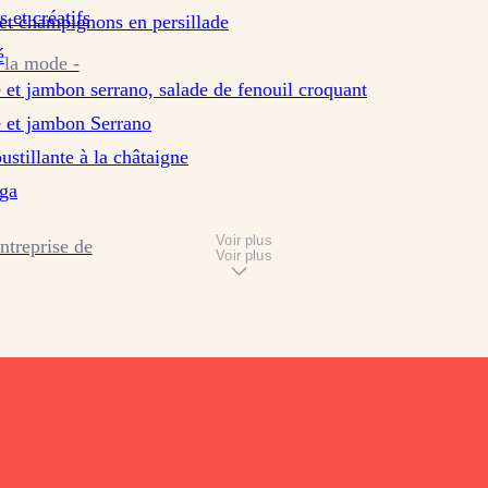
s et créatifs
 et champignons en persillade
é
 la mode -
e et jambon serrano, salade de fenouil croquant
e et jambon Serrano
ustillante à la châtaigne
aga
Voir plus
ntreprise de
Voir plus