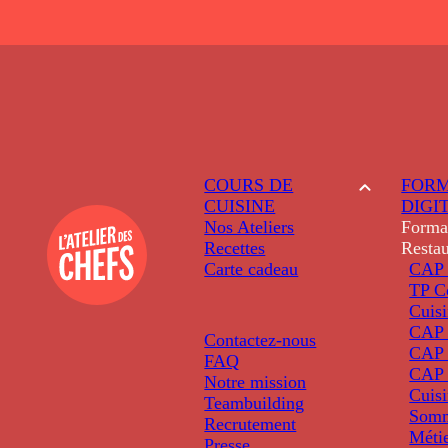
COURS DE
FORM
CUISINE
DIGI
Nos Ateliers
Forma
Recettes
Restau
Carte cadeau
CAP 
TP C
Cuis
CAP P
Contactez-nous
CAP 
FAQ
CAP 
Notre mission
Cuis
Teambuilding
Somm
Recrutement
Métie
Presse