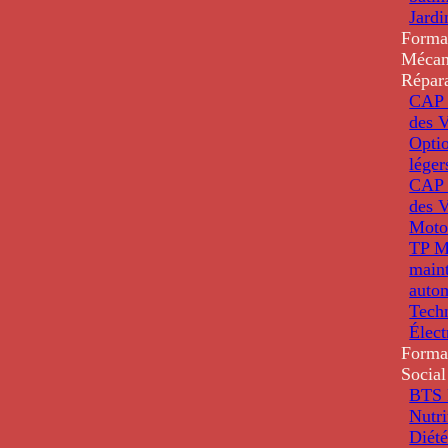
Jardi
Forma
Mécan
Répar
CAP 
des V
Optio
léger
CAP 
des V
Moto
TP M
main
auto
Tech
Élec
Forma
Social
BTS D
Nutri
Diété