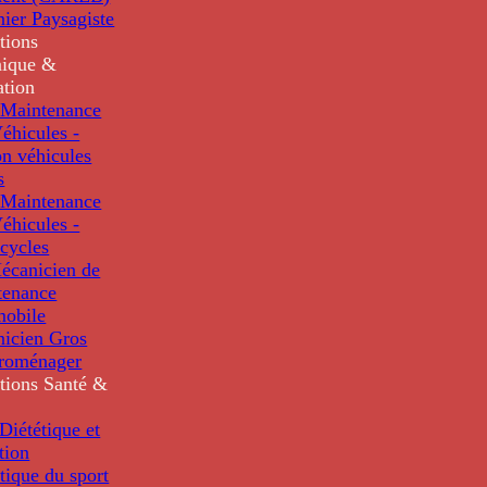
nier Paysagiste
tions
ique &
ation
Maintenance
éhicules -
n véhicules
s
Maintenance
éhicules -
cycles
écanicien de
tenance
mobile
nicien Gros
troménager
tions
Santé &
iététique et
tion
tique du sport