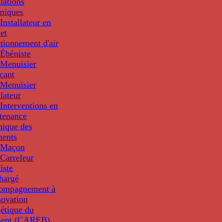
llations
miques
nstallateur en
 et
tionnement d'air
Ébéniste
Menuisier
cant
Menuisier
llateur
Interventions en
tenance
nique des
ments
 Maçon
Carreleur
ïste
hargé
compagnement à
novation
étique du
ment (CAREB)