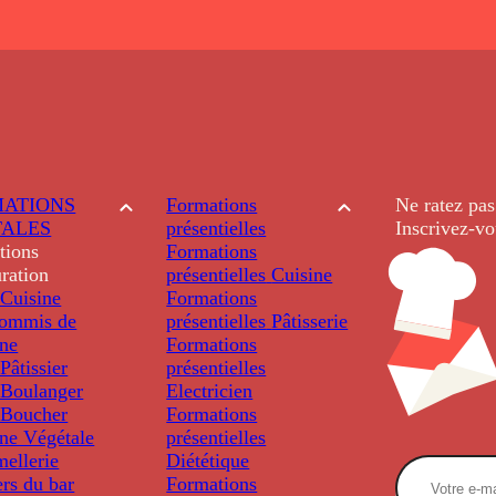
ATIONS
Formations
Ne ratez pas
TALES
présentielles
Inscrivez-vo
tions
Formations
ration
présentielles
Cuisine
Cuisine
Formations
ommis de
présentielles
Pâtisserie
ine
Formations
âtissier
présentielles
Boulanger
Electricien
Boucher
Formations
ine Végétale
présentielles
ellerie
Diététique
rs du bar
Formations