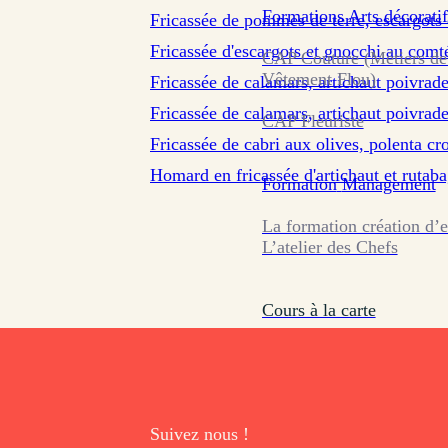
sur 33 avis
Formations
Arts décoratif
Fricassée de pommes de terre, escargots
Fricassée d'escargots et gnocchi au comt
CAP Couture (Métiers de
Vêtement Flou)
Fricassée de calamars, artichaut poivrad
Fricassée de calamars, artichaut poivrad
CAP Fleuriste
Fricassée de cabri aux olives, polenta cro
Homard en fricassée d'artichaut et rutab
Formation
Management
La formation création d’e
L’atelier des Chefs
Cours à la carte
Suivez nous !