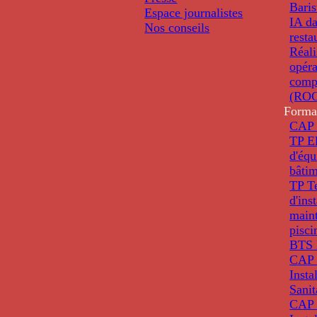
Baris
Espace journalistes
IA da
Nos conseils
resta
Réali
opéra
comp
(ROC
Forma
CAP 
TP El
d'éq
bâti
TP T
d'ins
main
pisci
BTS 
CAP 
Insta
Sanit
CAP 