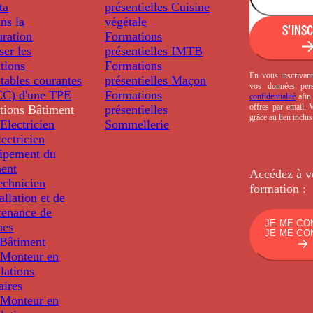
ta
présentielles
Cuisine
ns la
végétale
S'INS
uration
Formations
ser les
présentielles
IMTB
tions
Formations
En vous inscrivant
tables courantes
présentielles
Maçon
vos données per
C) d'une TPE
Formations
confidentialité
afin 
offres par email.
tions
Bâtiment
présentielles
grâce au lien inclu
Electricien
Sommellerie
ectricien
uipement du
ment
Accédez à v
echnicien
formation :
tallation et de
tenance de
JE ME CO
nes
JE ME CO
Bâtiment
Monteur en
llations
aires
Monteur en