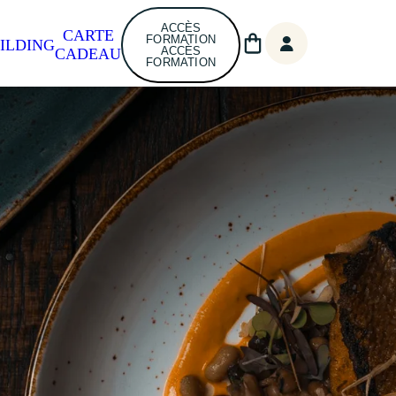
ACCÈS
CARTE
FORMATION
ILDING
ACCÈS
CADEAU
FORMATION