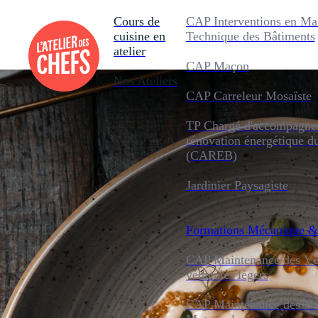
Cours de
CAP Interventions en Ma
cuisine en
Technique des Bâtiments
atelier
CAP Maçon
Nos Ateliers
CAP Carreleur Mosaïste
TP Chargé d'accompagnem
rénovation énergétique d
(CAREB)
Jardinier Paysagiste
Formations
Mécanique &
CAP Maintenance des Véh
véhicules légers
CAP Maintenance des Véh