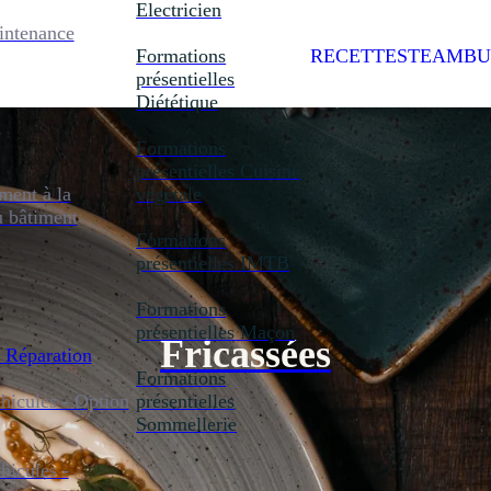
Electricien
intenance
Formations
RECETTES
TEAMBU
présentielles
Diététique
Formations
présentielles
Cuisine
ent à la
végétale
u bâtiment
Formations
présentielles
IMTB
Formations
présentielles
Maçon
Fricassées
 Réparation
Formations
icules - Option
présentielles
Sommellerie
icules -