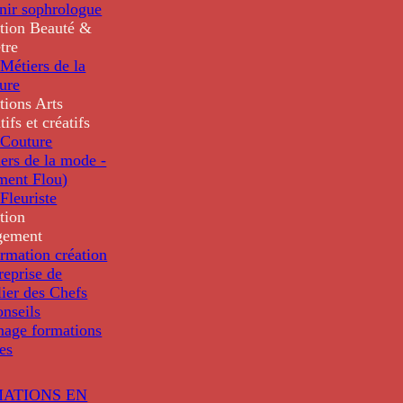
nir sophrologue
tion
Beauté &
tre
Métiers de la
ure
tions
Arts
tifs et créatifs
Couture
ers de la mode -
ment Flou)
Fleuriste
tion
gement
rmation création
reprise de
lier des Chefs
nseils
nage formations
les
ATIONS EN