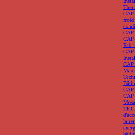
Insta
Ther
CAP I
froid
condi
CAP 
CAP 
Fabri
CAP 
Insta
CAP 
Main
Tech
Bâti
CAP
CAP 
Mosa
TP C
d'ac
la ré
énerg
bâti