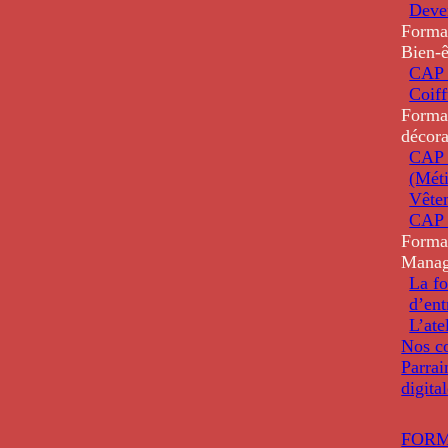
Deve
Forma
Bien-ê
CAP 
Coiff
Forma
décora
CAP 
(Méti
Vête
CAP 
Forma
Mana
La fo
d’ent
L’ate
Nos co
Parrai
digita
FORM