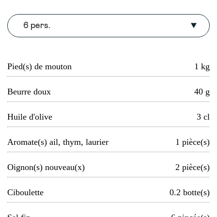
6 pers.
Pied(s) de mouton
1
kg
Beurre doux
40
g
Huile d'olive
3
cl
Aromate(s) ail, thym, laurier
1
pièce(s)
Oignon(s) nouveau(x)
2
pièce(s)
Ciboulette
0.2
botte(s)