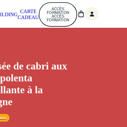
ACCÈS
CARTE
FORMATION
ILDING
ACCÈS
CADEAU
FORMATION
sée de cabri aux
 polenta
llante à la
gne
enne