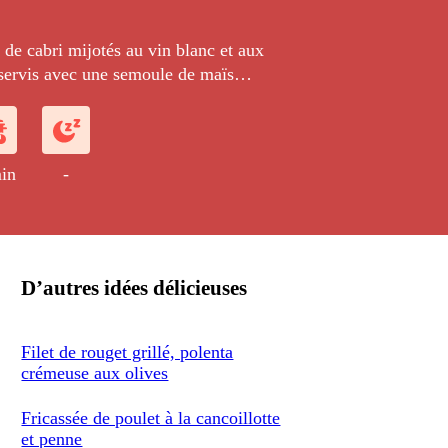
de cabri mijotés au vin blanc et aux
 servis avec une semoule de maïs
aux châtaignes cuites.
in
-
D’autres idées délicieuses
Filet de rouget grillé, polenta
crémeuse aux olives
Fricassée de poulet à la cancoillotte
et penne