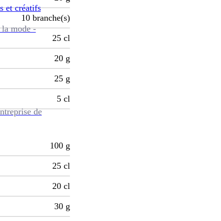
s et créatifs
10
branche(s)
 la mode -
25
cl
20
g
25
g
5
cl
ntreprise de
100
g
25
cl
20
cl
30
g