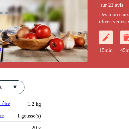
sur 21 avis
enance
Des morceaux 
olives vertes,
croustillante 
ménager
al
15min
45m
ion
.
-être
1.2
kg
re
1
gousse(s)
20
g