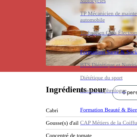
Motocycles
TP Mécanicien de maint
automobile
Technicien Gros Électro
Formations
Santé & Soci
BTS Diététique et Nutrit
Diététique du sport
Ingrédients pour
Devenir sophrologue
6 pers
Formation
Beauté & Bien
Cabri
CAP Métiers de la Coiffu
Gousse(s) d'ail
Concentré de tomate