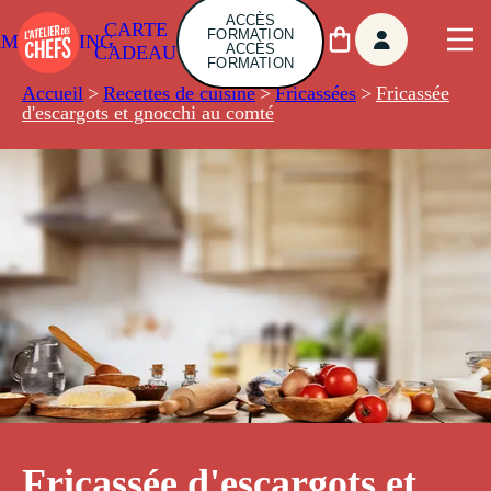
ACCÈS
CARTE
FORMATION
AMBUILDING
ACCÈS
CADEAU
FORMATION
Accueil
>
Recettes de cuisine
>
Fricassées
>
Fricassée
d'escargots et gnocchi au comté
Fricassée d'escargots et