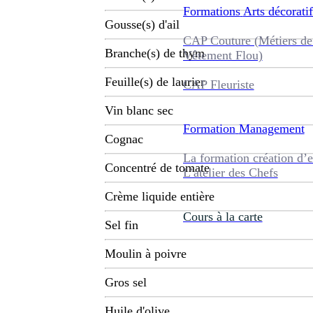
Formations
Arts décoratif
Gousse(s) d'ail
CAP Couture (Métiers de
Branche(s) de thym
Vêtement Flou)
Feuille(s) de laurier
CAP Fleuriste
Vin blanc sec
Formation
Management
Cognac
La formation création d’e
Concentré de tomate
L’atelier des Chefs
Crème liquide entière
Cours à la carte
Sel fin
Moulin à poivre
Gros sel
Huile d'olive