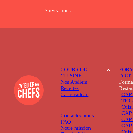
Suivez nous !
COURS DE
FORM
CUISINE
DIGI
Nos Ateliers
Forma
Recettes
Restau
Carte cadeau
CAP 
TP C
Cuis
CAP P
Contactez-nous
CAP 
FAQ
CAP 
Notre mission
Cuis