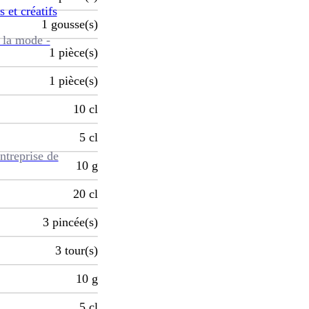
s et créatifs
1
gousse(s)
 la mode -
1
pièce(s)
1
pièce(s)
10
cl
5
cl
ntreprise de
10
g
20
cl
3
pincée(s)
3
tour(s)
10
g
5
cl