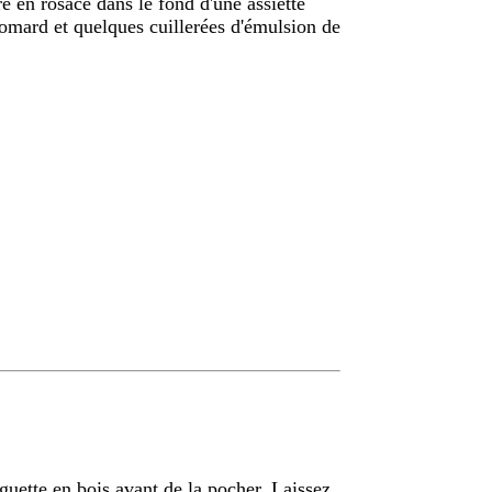
e en rosace dans le fond d'une assiette
omard et quelques cuillerées d'émulsion de
uette en bois avant de la pocher. Laissez