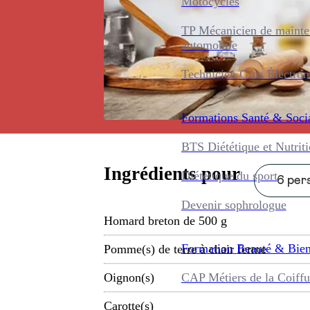
Motocycles
TP Mécanicien de maint
automobile
Technicien Gros Électro
Formations
Santé & Soci
BTS Diététique et Nutrit
Ingrédients pour
Diététique du sport
6 pers
Devenir sophrologue
Homard breton de 500 g
Formation
Beauté & Bien
Pomme(s) de terre à chair ferme
CAP Métiers de la Coiffu
Oignon(s)
Carotte(s)