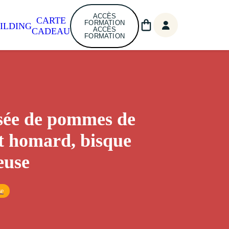
ACCÈS
CARTE
FORMATION
ILDING
ACCÈS
CADEAU
FORMATION
sée de pommes de
et homard, bisque
euse
se