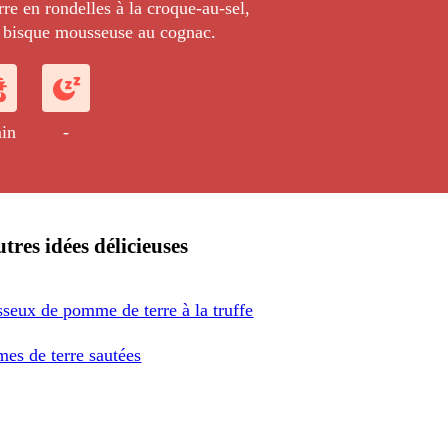
e-au-sel,
e bisque mousseuse au cognac.
in
-
tres idées délicieuses
seux de pomme de terre à la truffe
es de terre sautées