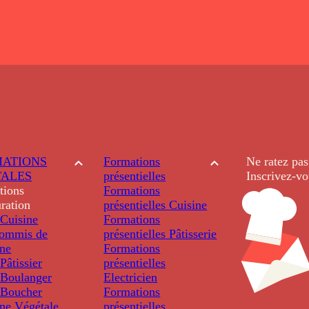
ATIONS
Formations
Ne ratez pas
TALES
présentielles
Inscrivez-vo
tions
Formations
ration
présentielles
Cuisine
Cuisine
Formations
ommis de
présentielles
Pâtisserie
ine
Formations
âtissier
présentielles
Boulanger
Electricien
Boucher
Formations
ine Végétale
présentielles