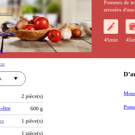
Pommes de terre en rondelles à la croqu
arrosées d'un
enance
ménager
45min
45m
al
ion
D’au
.
Mous
2
pièce(s)
Pomm
-être
600
g
re
1
pièce(s)
1
pièce(s)