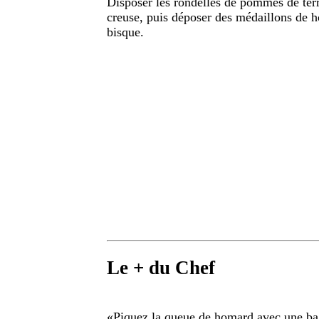
Disposer les rondelles de pommes de terr
creuse, puis déposer des médaillons de h
bisque.
Le + du Chef
«
Piquez la queue de homard avec une bag